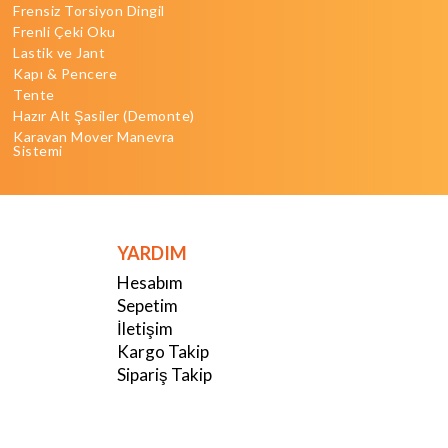
Frensiz Torsiyon Dingil
Frenli Çeki Oku
Lastik ve Jant
Kapı & Pencere
Tente
Hazır Alt Şasiler (Demonte)
Karavan Mover Manevra
Sistemi
YARDIM
Hesabım
Sepetim
İletişim
Kargo Takip
Sipariş Takip