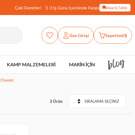
Çeki Demirleri
1-3 İş Günü İçerisinde Kargo
Sipariş Takibi
Üye Girişi
Sepetim
0
KAMP MALZEMELERİ
MARİN İÇİN
 Demiri
2 Ürün