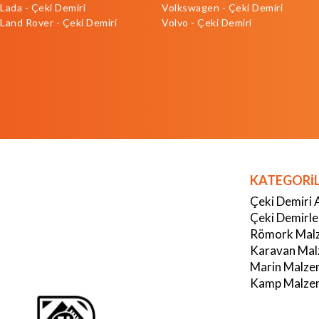
Lada - Çeki Demiri
Volkswagen - Çeki Demiri
Land Rover - Çeki Demiri
Volvo - Çeki Demiri
KATEGORİ
Çeki Demiri 
Çeki Demirle
Römork Malz
Karavan Mal
Marin Malze
Kamp Malzem