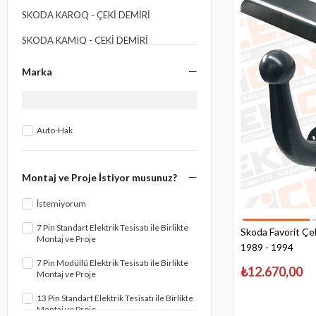
SKODA KAROQ - ÇEKI DEMIRI
SKODA KAMIQ - ÇEKI DEMIRI
SKODA FABIA - ÇEKI DEMIRI
Marka
SKODA FELICIA - ÇEKI DEMIRI
SKODA KODIAQ - ÇEKI DEMIRI
Auto-Hak
SKODA OCTAVIA - ÇEKI DEMIRI
SKODA RAPID - ÇEKI DEMIRI
Montaj ve Proje İstiyor musunuz?
SKODA ROOMSTER - ÇEKI DEMIRI
İstemiyorum
SKODA SUPERB - ÇEKI DEMIRI
7 Pin Standart Elektrik Tesisatı ile Birlikte
Skoda Favorit Çek
Montaj ve Proje
SKODA YETI - ÇEKI DEMIRI
1989 - 1994
7 Pin Modüllü Elektrik Tesisatı ile Birlikte
₺12.670,00
Montaj ve Proje
13 Pin Standart Elektrik Tesisatı ile Birlikte
Montaj ve Proje