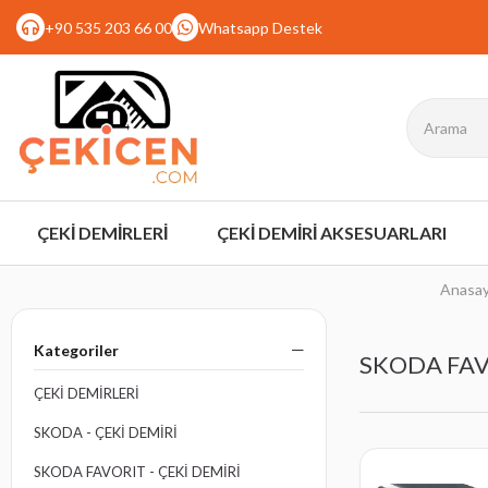
+90 535 203 66 00
Whatsapp Destek
ÇEKİ DEMİRLERİ
ÇEKİ DEMİRİ AKSESUARLARI
Anasay
Kategoriler
SKODA FAVO
ÇEKİ DEMİRLERİ
SKODA - ÇEKI DEMIRI
SKODA FAVORIT - ÇEKI DEMIRI