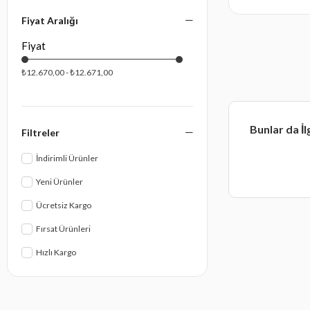
13 Pin Modüllü Elektrik Tesisatı ile Birlikte
Fiyat Aralığı
Montaj ve Proje
₺12.670,00 - ₺12.671,00
Bunlar da İl
Filtreler
İndirimli Ürünler
Yeni Ürünler
Ücretsiz Kargo
Fırsat Ürünleri
Hızlı Kargo