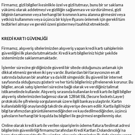
Firmamız, gizli bilgileri kesinlikle özel ve gizli tutmayı, bunu bir sır saklama
yükümü olarak addetmeyi ve gizliliğin sağlanması ve sürdürülmesi, gizli
bilginin tamamının veya herhangi bir kısmının kamu alanına girmesini veya
yetkisiz kullanımını veya üçüncü bir kişiye ifşasını önlemek için gerekli tüm
tedbirleri almayı ve gerekli özeni göstermeyi taahhüt etmektedir.
KREDİ KARTI GÜVENLİĞİ
Firmamız, alışveriş sitelerimizden alışveriş yapan kredi kartı sahiplerinin
güvenliğini ilk planda tutmaktadır. Kredi kartı bilgileriniz hiçbir şekilde
sistemimizde saklanmamaktadır.
İşlemler sürecine girdiğinizde güvenli bir sitede olduğunuzu anlamak için
dikkat etmeniz gereken iki şey vardır. Bunlardan biri tarayıcınızın en alt
satırında bulunan bir anahtar ya da kilit simgesidir. Bu güvenli bir internet
sayfasında olduğunuzu gösterir ve her türlü bilgileriniz şifrelenerek korunur. Bu
bilgiler, ancak satış işlemleri sürecine bağlı olarak ve verdiğiniz talimat
istikametinde kullanılır. Alışveriş sırasında kullanılan kredi kartı ile ilgili bilgiler
alışveriş sitelerimizden bağımsız olarak 128 bit SSL (Secure Sockets Layer)
protokolü ile şifrelenip sorgulanmak üzere ilgili bankaya ulaştırılır. Kartın
kullanılabilirliği onaylandığı takdirde alışverişe devam edilir. Kartla ilgili hiçbir
bilgi tarafımızdan görüntülenemediğinden ve kaydedilmediğinden, üçüncü
şahısların herhangi bir koşulda bu bilgileri ile geçirmesi engellenmiş olur.
Online olarak kredi kartı ile verilen siparişlerin ödeme/fatura/teslimat adresi
bilgilerinin güvenilirliği firmamız tarafından Kredi Kartları Dolandırıcılığı’na
karşı denetlenmektedir. Bu yüzden, alışveriş sitemizden ilk defa sipariş veren