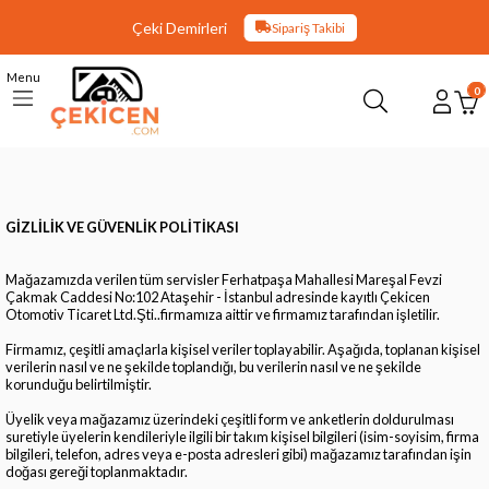
Çeki Demirleri
Sipariş Takibi
Menu
0
GİZLİLİK VE GÜVENLİK POLİTİKASI
Mağazamızda verilen tüm servisler Ferhatpaşa Mahallesi Mareşal Fevzi
Çakmak Caddesi No:102 Ataşehir - İstanbul adresinde kayıtlı Çekicen
Otomotiv Ticaret Ltd.Şti..firmamıza aittir ve firmamız tarafından işletilir.
Firmamız, çeşitli amaçlarla kişisel veriler toplayabilir. Aşağıda, toplanan kişisel
verilerin nasıl ve ne şekilde toplandığı, bu verilerin nasıl ve ne şekilde
korunduğu belirtilmiştir.
Üyelik veya mağazamız üzerindeki çeşitli form ve anketlerin doldurulması
suretiyle üyelerin kendileriyle ilgili bir takım kişisel bilgileri (isim-soyisim, firma
bilgileri, telefon, adres veya e-posta adresleri gibi) mağazamız tarafından işin
doğası gereği toplanmaktadır.