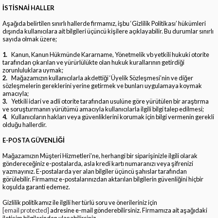
İSTİSNAİ HALLER
Aşağıda belirtilen sınırlı hallerde firmamız, işbu ‘Gizlilik Politikası’ hükümleri
dışında kullanıcılara ait bilgileri üçüncü kişilere açıklayabilir. Bu durumlar sınırlı
sayıda olmak üzere;
1.
Kanun, Kanun Hükmünde Kararname, Yönetmelik vb yetkili hukuki otorite
tarafından çıkarılan ve yürürlülükte olan hukuk kurallarının getirdiği
zorunluluklara uymak;
2.
Mağazamızın kullanıcılarla akdettiği ‘Üyelik Sözleşmesi’nin ve diğer
sözleşmelerin gereklerini yerine getirmek ve bunları uygulamaya koymak
amacıyla;
3.
Yetkili idari ve adli otorite tarafından usulüne göre yürütülen bir araştırma
ve soruşturmanın yürütümü amacıyla kullanıcılarla ilgili bilgi talep edilmesi;
4.
Kullanıcıların hakları veya güvenliklerini korumak için bilgi vermenin gerekli
olduğu hallerdir.
E-POSTA GÜVENLİĞİ
Mağazamızın Müşteri Hizmetleri’ne, herhangi bir siparişinizle ilgili olarak
göndereceğiniz e-postalarda, asla kredi kartı numaranızı veya şifrenizi
yazmayınız. E-postalarda yer alan bilgiler üçüncü şahıslar tarafından
görülebilir. Firmamız e-postalarınızdan aktarılan bilgilerin güvenliğini hiçbir
koşulda garanti edemez.
Gizlilik politikamız ile ilgili her türlü soru ve önerileriniz için
[email protected]
adresine e-mail gönderebilirsiniz. Firmamıza ait aşağıdaki
iletişim bilgilerinden ulaşabilirsiniz.