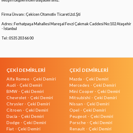
Firma Ünvanı : Çekicen Otomotiv Ticaret Ltd.Şti
Adres : Ferhatpaşa Mahallesi Mareşal Fevzi Çakmak Caddesi No:102 Ataşehir
- İstanbul
Tel : 0535 203 66 00
ÇEKİ DEMİRLERİ
ÇEKİ DEMİRLERİ
Alfa Romeo - Çeki Demiri
Mazda - Çeki Demiri
Audi - Çeki Demiri
Mercedes - Çeki Demiri
BMW - Çeki Demiri
Mini Cooper - Çeki Demiri
Chevrolet - Çeki Demiri
Mitsubishi - Çeki Demiri
Chrysler - Çeki Demiri
Nissan - Çeki Demiri
Citroen - Çeki Demiri
Opel - Çeki Demiri
Dacia - Çeki Demiri
Peugeot - Çeki Demiri
Dodge - Çeki Demiri
Porsche - Çeki Demiri
Fiat - Çeki Demiri
Renault - Çeki Demiri