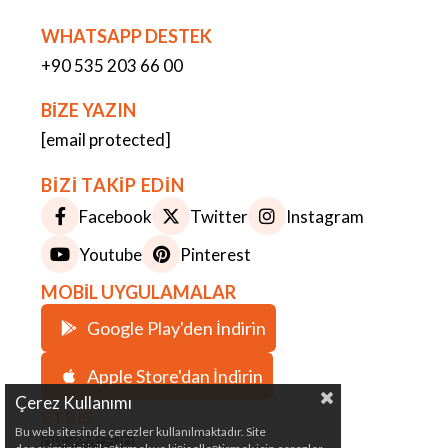
WHATSAPP DESTEK
+90 535 203 66 00
BİZE YAZIN
[email protected]
BİZİ TAKİP EDİN
Facebook
Twitter
Instagram
Youtube
Pinterest
MOBİL UYGULAMALAR
Google Play'den İndirin
Apple Store'dan İndirin
Çerez Kullanımı
ETBİS
Bu web sitesinde çerezler kullanılmaktadır. Site