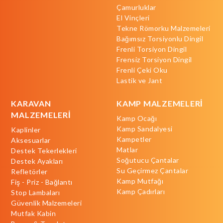
Çamurluklar
El Vinçleri
Tekne Römorku Malzemeleri
Bağımsız Torsiyonlu Dingil
Frenli Torsiyon Dingil
Frensiz Torsiyon Dingil
Frenli Çeki Oku
Lastik ve Jant
KARAVAN
KAMP MALZEMELERİ
MALZEMELERİ
Kamp Ocağı
Kamp Sandalyesi
Kaplinler
Kampetler
Aksesuarlar
Matlar
Destek Tekerlekleri
Soğutucu Çantalar
Destek Ayakları
Su Geçirmez Çantalar
Refletörler
Kamp Mutfağı
Fiş - Priz - Bağlantı
Kamp Çadırları
Stop Lambaları
Güvenlik Malzemeleri
Mutfak Kabin