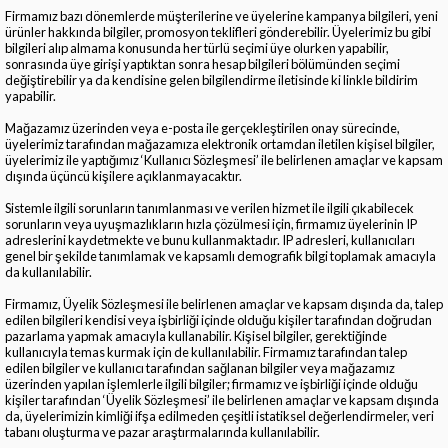
Firmamız bazı dönemlerde müşterilerine ve üyelerine kampanya bilgileri, yeni
ürünler hakkında bilgiler, promosyon teklifleri gönderebilir. Üyelerimiz bu gibi
bilgileri alıp almama konusunda her türlü seçimi üye olurken yapabilir,
sonrasında üye girişi yaptıktan sonra hesap bilgileri bölümünden seçimi
değiştirebilir ya da kendisine gelen bilgilendirme iletisinde ki linkle bildirim
yapabilir.
Mağazamız üzerinden veya e-posta ile gerçekleştirilen onay sürecinde,
üyelerimiz tarafından mağazamıza elektronik ortamdan iletilen kişisel bilgiler,
üyelerimiz ile yaptığımız ‘Kullanıcı Sözleşmesi’ ile belirlenen amaçlar ve kapsam
dışında üçüncü kişilere açıklanmayacaktır.
Sistemle ilgili sorunların tanımlanması ve verilen hizmet ile ilgili çıkabilecek
sorunların veya uyuşmazlıkların hızla çözülmesi için, firmamız üyelerinin IP
adreslerini kaydetmekte ve bunu kullanmaktadır. IP adresleri, kullanıcıları
genel bir şekilde tanımlamak ve kapsamlı demografik bilgi toplamak amacıyla
da kullanılabilir.
Firmamız, Üyelik Sözleşmesi ile belirlenen amaçlar ve kapsam dışında da, talep
edilen bilgileri kendisi veya işbirliği içinde olduğu kişiler tarafından doğrudan
pazarlama yapmak amacıyla kullanabilir. Kişisel bilgiler, gerektiğinde
kullanıcıyla temas kurmak için de kullanılabilir. Firmamız tarafından talep
edilen bilgiler ve kullanıcı tarafından sağlanan bilgiler veya mağazamız
üzerinden yapılan işlemlerle ilgili bilgiler; firmamız ve işbirliği içinde olduğu
kişiler tarafından ‘Üyelik Sözleşmesi’ ile belirlenen amaçlar ve kapsam dışında
da, üyelerimizin kimliği ifşa edilmeden çeşitli istatiksel değerlendirmeler, veri
tabanı oluşturma ve pazar araştırmalarında kullanılabilir.