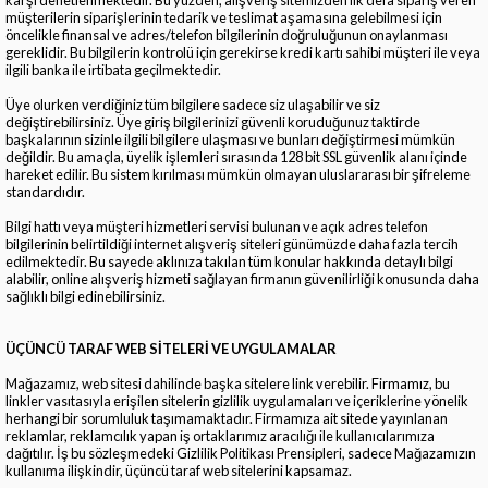
müşterilerin siparişlerinin tedarik ve teslimat aşamasına gelebilmesi için
öncelikle finansal ve adres/telefon bilgilerinin doğruluğunun onaylanması
gereklidir. Bu bilgilerin kontrolü için gerekirse kredi kartı sahibi müşteri ile veya
ilgili banka ile irtibata geçilmektedir.
Üye olurken verdiğiniz tüm bilgilere sadece siz ulaşabilir ve siz
değiştirebilirsiniz. Üye giriş bilgilerinizi güvenli koruduğunuz taktirde
başkalarının sizinle ilgili bilgilere ulaşması ve bunları değiştirmesi mümkün
değildir. Bu amaçla, üyelik işlemleri sırasında 128 bit SSL güvenlik alanı içinde
hareket edilir. Bu sistem kırılması mümkün olmayan uluslararası bir şifreleme
standardıdır.
Bilgi hattı veya müşteri hizmetleri servisi bulunan ve açık adres telefon
bilgilerinin belirtildiği internet alışveriş siteleri günümüzde daha fazla tercih
edilmektedir. Bu sayede aklınıza takılan tüm konular hakkında detaylı bilgi
alabilir, online alışveriş hizmeti sağlayan firmanın güvenilirliği konusunda daha
sağlıklı bilgi edinebilirsiniz.
ÜÇÜNCÜ TARAF WEB SİTELERİ VE UYGULAMALAR
Mağazamız, web sitesi dahilinde başka sitelere link verebilir. Firmamız, bu
linkler vasıtasıyla erişilen sitelerin gizlilik uygulamaları ve içeriklerine yönelik
herhangi bir sorumluluk taşımamaktadır. Firmamıza ait sitede yayınlanan
reklamlar, reklamcılık yapan iş ortaklarımız aracılığı ile kullanıcılarımıza
dağıtılır. İş bu sözleşmedeki Gizlilik Politikası Prensipleri, sadece Mağazamızın
kullanıma ilişkindir, üçüncü taraf web sitelerini kapsamaz.