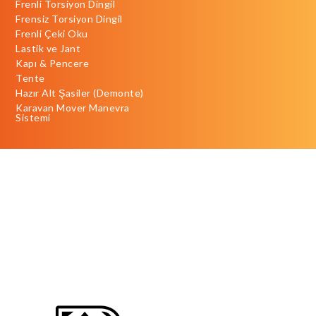
Frenli Torsiyon Dingil
Frensiz Torsiyon Dingil
Frenli Çeki Oku
Lastik ve Jant
Kapı & Pencere
Tente
Hazır Alt Şasiler (Demonte)
Karavan Mover Manevra
Sistemi