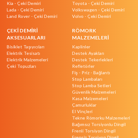
Kia - Çeki Demiri
Toyota - Çeki Demiri
Lada - Çeki Demiri
Volkswagen - Çeki Demiri
Land Rover - Çeki Demiri
Volvo - Çeki Demiri
ÇEKİ DEMİRİ
RÖMORK
AKSESUARLARI
MALZEMELERİ
Bisiklet Taşıyıcıları
Kaplinler
Elektrik Tesisatı
Destek Ayakları
Elektrik Malzemeleri
Destek Tekerlekleri
Çeki Topuzları
Refletörler
Fiş - Priz - Bağlantı
Stop Lambaları
Stop Lamba Setleri
Güvenlik Malzemeleri
Kasa Malzemeleri
Çamurluklar
El Vinçleri
Tekne Römorku Malzemeleri
Bağımsız Torsiyonlu Dingil
Frenli Torsiyon Dingil
Frensiz Torsiyon Dingil