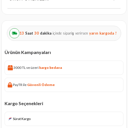
13
Saat
30
dakika
içinde sipariş verirsen
yarın
kargoda !
Ürünün Kampanyaları
3000 TL ve üzeri
kargo bedava
PayTR ile
Güvenli Ödeme
Kargo Seçenekleri
Sürat Kargo