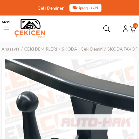
Çeki Demirleri
Sipariş Takibi
Menu
0
Anasayfa
ÇEKİ DEMİRLERİ
SKODA - Çeki Demiri
SKODA FAVORIT 
›