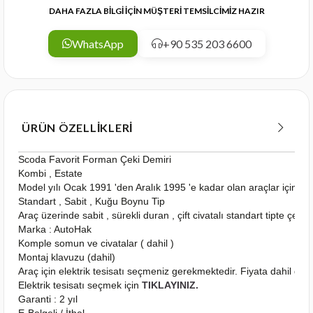
DAHA FAZLA BİLGİ İÇİN MÜŞTERİ TEMSİLCİMİZ HAZIR
WhatsApp
+90 535 203 6600
ÜRÜN ÖZELLIKLERI
Scoda Favorit Forman Çeki Demiri
Kombi , Estate
Model yılı Ocak 1991 'den Aralık 1995 'e kadar olan araçlar için u
Standart , Sabit , Kuğu Boynu Tip
Araç üzerinde sabit , sürekli duran , çift civatalı standart tipte çeki
Marka : AutoHak
Komple somun ve civatalar ( dahil )
Montaj klavuzu (dahil)
Araç için elektrik tesisatı seçmeniz gerekmektedir. Fiyata dahil deği
Elektrik tesisatı seçmek için
TIKLAYINIZ.
Garanti : 2 yıl
E-Belgeli / İthal