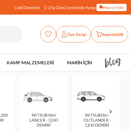
Çeki Demirleri
1-3 İş Günü İçerisinde Kargo
Sipariş Takibi
Üye Girişi
Sepetim
0
KAMP MALZEMELERİ
MARİN İÇİN
L200
MITSUBISHI
MITSUBISHI
Rİ
LANCER - ÇEKİ
OUTLANDER -
DEMİRİ
ÇEKİ DEMİRİ