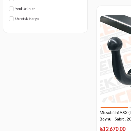
10.2008 - 07.2015
Yeni Ürünler
05.2006 - 07.2015
Ücretsiz Kargo
07.2010 - 08.2019
04.2003 - 03.2007
09.2008 - Bugüne
05.2004 - Bugüne
05.2000 - 02.2007
07.1995 - 06.2006
Mitsubishi ASX ( 
Boynu - Sabit , 2
₺12.670,00