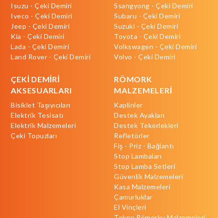
Isuzu - Çeki Demiri
Ssangyong - Çeki Demiri
Iveco - Çeki Demiri
Subaru - Çeki Demiri
Jeep - Çeki Demiri
Suzuki - Çeki Demiri
Kia - Çeki Demiri
Toyota - Çeki Demiri
Lada - Çeki Demiri
Volkswagen - Çeki Demiri
Land Rover - Çeki Demiri
Volvo - Çeki Demiri
ÇEKİ DEMİRİ
RÖMORK
AKSESUARLARI
MALZEMELERİ
Bisiklet Taşıyıcıları
Kaplinler
Elektrik Tesisatı
Destek Ayakları
Elektrik Malzemeleri
Destek Tekerlekleri
Çeki Topuzları
Refletörler
Fiş - Priz - Bağlantı
Stop Lambaları
Stop Lamba Setleri
Güvenlik Malzemeleri
Kasa Malzemeleri
Çamurluklar
El Vinçleri
Tekne Römorku Malzemeleri