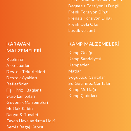
Bağımsız Torsiyonlu Dingil
Frenli Torsiyon Dingil
Frensiz Torsiyon Dingil
Frenli Çeki Oku
Lastik ve Jant
KARAVAN
KAMP MALZEMELERİ
MALZEMELERİ
Kamp Ocağı
Kamp Sandalyesi
Kaplinler
Kampetler
Aksesuarlar
Matlar
Destek Tekerlekleri
Soğutucu Çantalar
Destek Ayakları
Su Geçirmez Çantalar
Refletörler
Kamp Mutfağı
Fiş - Priz - Bağlantı
Kamp Çadırları
Stop Lambaları
Güvenlik Malzemeleri
Mutfak Kabin
Banyo & Tuvalet
Tavan Havalandırma Heki
Servis Bagaj Kapısı