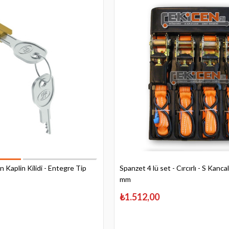
Kaplin Kilidi - Entegre Tip
Spanzet 4 lü set - Cırcırlı - S Kancal
mm
₺1.512,00