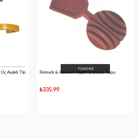
TÜKENDI
 Üç Ayaklı Tip
Römork & Karavan Kaplin Emniyet Topu
₺335,99