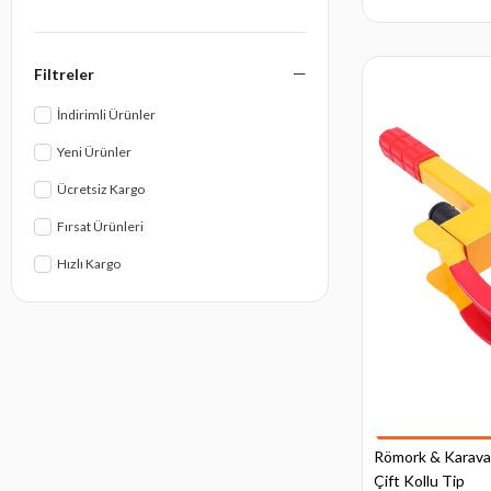
LASTİK VE JANT
KAPI VE PENCERELER
Filtreler
KARAVAN TENTELERI
İndirimli Ürünler
HAZIR ALT ŞASİLER - DEMONTE
Yeni Ürünler
KARAVAN MOVER - MANEVRA
SİSTEMİ
Ücretsiz Kargo
Fırsat Ürünleri
Hızlı Kargo
Römork & Karavan 
Çift Kollu Tip