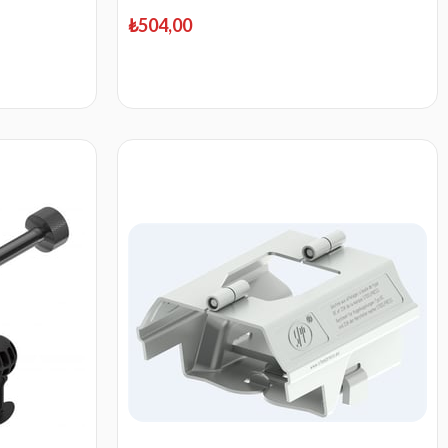
₺504,00