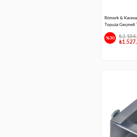
Römork & Karavan 
Topuza Geçmeli T
₺2.184
%30
₺1.527