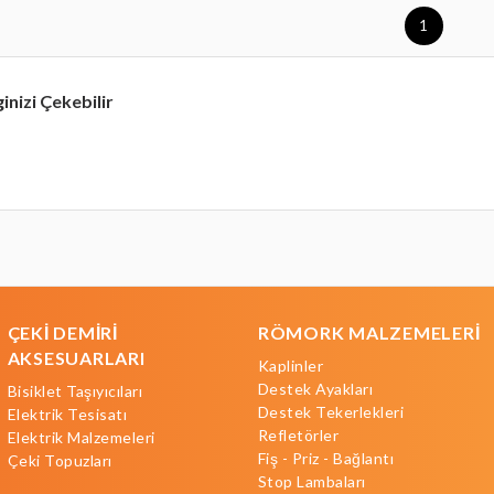
1
ginizi Çekebilir
ÇEKİ DEMİRİ
RÖMORK MALZEMELERİ
AKSESUARLARI
Kaplinler
Destek Ayakları
Bisiklet Taşıyıcıları
Destek Tekerlekleri
Elektrik Tesisatı
Refletörler
Elektrik Malzemeleri
Fiş - Priz - Bağlantı
Çeki Topuzları
Stop Lambaları