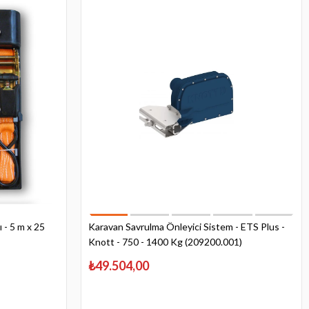
ı - 5 m x 25
Karavan Savrulma Önleyici Sistem - ETS Plus -
Knott - 750 - 1400 Kg (209200.001)
₺49.504,00