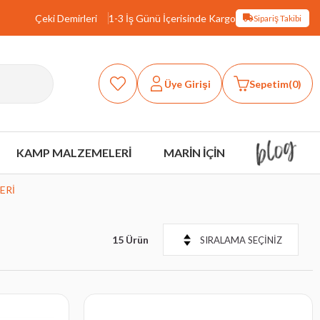
Çeki Demirleri
1-3 İş Günü İçerisinde Kargo
Sipariş Takibi
Üye Girişi
Sepetim
0
KAMP MALZEMELERİ
MARİN İÇİN
ERİ
15 Ürün