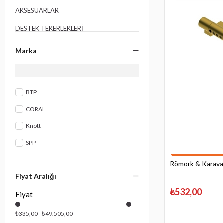
AKSESUARLAR
DESTEK TEKERLEKLERİ
DESTEK AYAKLARI
Marka
ELEKTRİK MALZEMELERİ
MUTFAK KABİN
BTP
BANYO - TUVALET
CORAI
TAVAN HAVALANDIRMA HEKİ
Knott
SERVİS - BAGAJ KAPISI
SPP
SU ISITICISI - BOİLER
Römork & Karavan 
SU HİDROFORLARI
Fiyat Aralığı
TORSİYON DİNGİL
₺532,00
FRENLİ ÇEKİ OKU
₺335,00 - ₺49.505,00