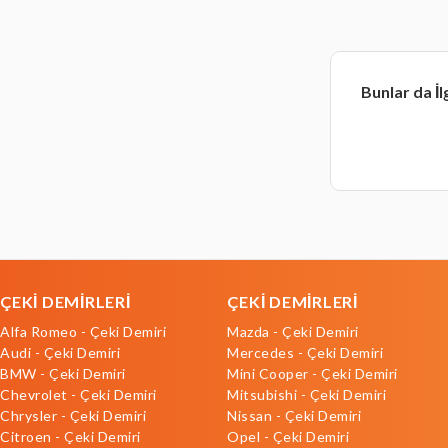
Bunlar da İl
ÇEKİ DEMİRLERİ
ÇEKİ DEMİRLERİ
Alfa Romeo - Çeki Demiri
Mazda - Çeki Demiri
Audi - Çeki Demiri
Mercedes - Çeki Demiri
BMW - Çeki Demiri
Mini Cooper - Çeki Demiri
Chevrolet - Çeki Demiri
Mitsubishi - Çeki Demiri
Chrysler - Çeki Demiri
Nissan - Çeki Demiri
Citroen - Çeki Demiri
Opel - Çeki Demiri