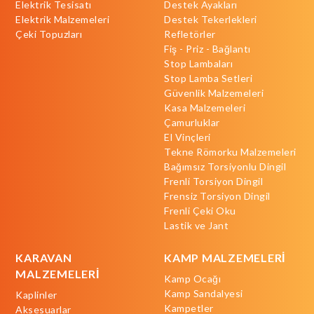
Elektrik Tesisatı
Destek Ayakları
Elektrik Malzemeleri
Destek Tekerlekleri
Çeki Topuzları
Refletörler
Fiş - Priz - Bağlantı
Stop Lambaları
Stop Lamba Setleri
Güvenlik Malzemeleri
Kasa Malzemeleri
Çamurluklar
El Vinçleri
Tekne Römorku Malzemeleri
Bağımsız Torsiyonlu Dingil
Frenli Torsiyon Dingil
Frensiz Torsiyon Dingil
Frenli Çeki Oku
Lastik ve Jant
KARAVAN
KAMP MALZEMELERİ
MALZEMELERİ
Kamp Ocağı
Kamp Sandalyesi
Kaplinler
Kampetler
Aksesuarlar