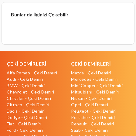
Bunlar da İlginizi Çekebilir
ÇEKİ DEMİRLERİ
ÇEKİ DEMİRLERİ
Alfa Romeo - Çeki Demiri
Mazda - Çeki Demiri
Audi - Çeki Demiri
Mercedes - Çeki Demiri
BMW - Çeki Demiri
Mini Cooper - Çeki Demiri
Chevrolet - Çeki Demiri
Mitsubishi - Çeki Demiri
Chrysler - Çeki Demiri
Nissan - Çeki Demiri
Citroen - Çeki Demiri
Opel - Çeki Demiri
Dacia - Çeki Demiri
Peugeot - Çeki Demiri
Dodge - Çeki Demiri
Porsche - Çeki Demiri
Fiat - Çeki Demiri
Renault - Çeki Demiri
Ford - Çeki Demiri
Saab - Çeki Demiri