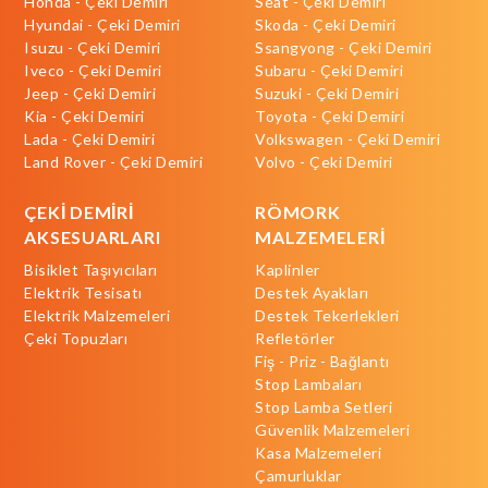
Honda - Çeki Demiri
Seat - Çeki Demiri
Hyundai - Çeki Demiri
Skoda - Çeki Demiri
Isuzu - Çeki Demiri
Ssangyong - Çeki Demiri
Iveco - Çeki Demiri
Subaru - Çeki Demiri
Jeep - Çeki Demiri
Suzuki - Çeki Demiri
Kia - Çeki Demiri
Toyota - Çeki Demiri
Lada - Çeki Demiri
Volkswagen - Çeki Demiri
Land Rover - Çeki Demiri
Volvo - Çeki Demiri
ÇEKİ DEMİRİ
RÖMORK
AKSESUARLARI
MALZEMELERİ
Bisiklet Taşıyıcıları
Kaplinler
Elektrik Tesisatı
Destek Ayakları
Elektrik Malzemeleri
Destek Tekerlekleri
Çeki Topuzları
Refletörler
Fiş - Priz - Bağlantı
Stop Lambaları
Stop Lamba Setleri
Güvenlik Malzemeleri
Kasa Malzemeleri
Çamurluklar