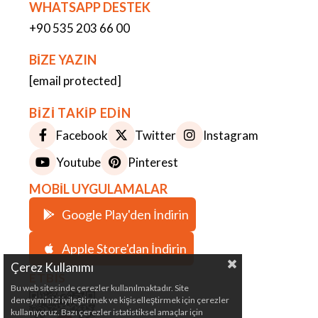
WHATSAPP DESTEK
+90 535 203 66 00
BİZE YAZIN
[email protected]
BİZİ TAKİP EDİN
Facebook
Twitter
Instagram
Youtube
Pinterest
MOBİL UYGULAMALAR
Google Play'den İndirin
Apple Store'dan İndirin
Çerez Kullanımı
ETBİS
Bu web sitesinde çerezler kullanılmaktadır. Site
deneyiminizi iyileştirmek ve kişiselleştirmek için çerezler
kullanıyoruz. Bazı çerezler istatistiksel amaçlar için