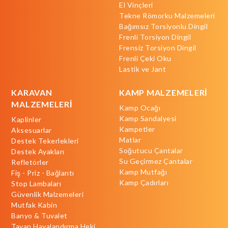
El Vinçleri
Tekne Römorku Malzemeleri
Bağımsız Torsiyonlu Dingil
Frenli Torsiyon Dingil
Frensiz Torsiyon Dingil
Frenli Çeki Oku
Lastik ve Jant
KARAVAN
KAMP MALZEMELERİ
MALZEMELERİ
Kamp Ocağı
Kamp Sandalyesi
Kaplinler
Kampetler
Aksesuarlar
Matlar
Destek Tekerlekleri
Soğutucu Çantalar
Destek Ayakları
Su Geçirmez Çantalar
Refletörler
Kamp Mutfağı
Fiş - Priz - Bağlantı
Kamp Çadırları
Stop Lambaları
Güvenlik Malzemeleri
Mutfak Kabin
Banyo & Tuvalet
Tavan Havalandırma Heki