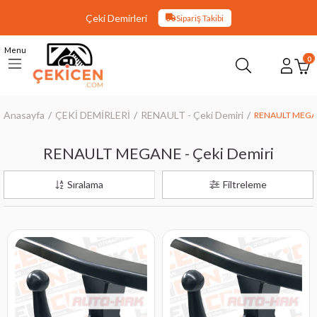
Çeki Demirleri
Sipariş Takibi
Menu
0
Anasayfa
ÇEKİ DEMİRLERİ
RENAULT - Çeki Demiri
RENAULT MEGANE
RENAULT MEGANE - Çeki Demiri
Sıralama
Filtreleme