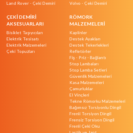
Land Rover - Çeki Demiri
Volvo - Çeki Demiri
ÇEKİ DEMİRİ
RÖMORK
AKSESUARLARI
MALZEMELERİ
Bisiklet Taşıyıcıları
Kaplinler
Elektrik Tesisatı
Destek Ayakları
Elektrik Malzemeleri
Destek Tekerlekleri
Çeki Topuzları
Refletörler
Fiş - Priz - Bağlantı
Stop Lambaları
Stop Lamba Setleri
Güvenlik Malzemeleri
Kasa Malzemeleri
Çamurluklar
El Vinçleri
Tekne Römorku Malzemeleri
Bağımsız Torsiyonlu Dingil
Frenli Torsiyon Dingil
Frensiz Torsiyon Dingil
Frenli Çeki Oku
Lastik ve Jant