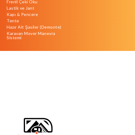
Frenli Çeki Oku
Lastik ve Jant
Kapı & Pencere
Tente
Hazır Alt Şasiler (Demonte)
Karavan Mover Manevra
Sistemi