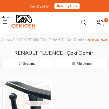
Çeki Demirleri
Sipariş Takibi
Menu
0
Anasayfa
ÇEKİ DEMİRLERİ
RENAULT - Çeki Demiri
RENAULT FLUENC
RENAULT FLUENCE - Çeki Demiri
Sıralama
Filtreleme