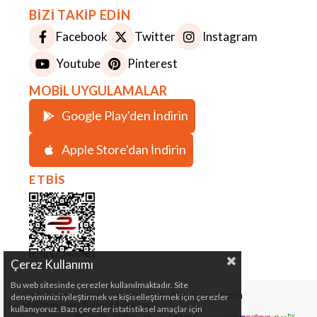
BİZİ TAKİP EDİN
Facebook
Twitter
Instagram
Youtube
Pinterest
MOBİL UYGULAMALAR
Google Play'den İndirin
Apple Store'dan İndirin
ETBİS
Çerez Kullanımı
Bu web sitesinde çerezler kullanılmaktadır. Site
Çeki Demiri, Karavan, Römork, Kamp ve Marin
deneyiminizi iyileştirmek ve kişiselleştirmek için çerezler
Malzemeleri Satış Mağazası
kullanıyoruz. Bazı çerezler istatistiksel amaçlar için