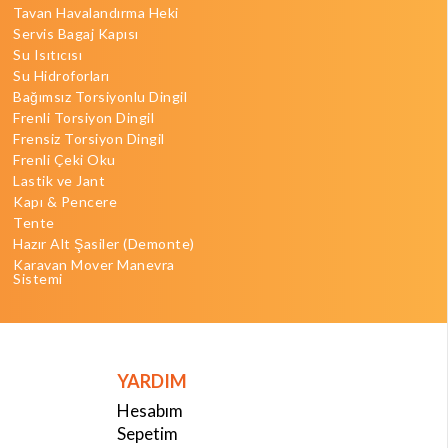
Tavan Havalandırma Heki
Servis Bagaj Kapısı
Su Isıtıcısı
Su Hidroforları
Bağımsız Torsiyonlu Dingil
Frenli Torsiyon Dingil
Frensiz Torsiyon Dingil
Frenli Çeki Oku
Lastik ve Jant
Kapı & Pencere
Tente
Hazır Alt Şasiler (Demonte)
Karavan Mover Manevra
Sistemi
YARDIM
Hesabım
Sepetim