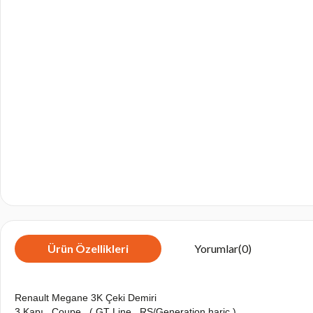
Ürün Özellikleri
Yorumlar
(0)
Renault Megane 3K Çeki Demiri
3 Kapı , Coupe , ( GT Line , RS/Generation hariç )