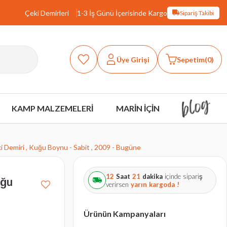
Çeki Demirleri
1-3 İş Günü İçerisinde Kargo
Sipariş Takibi
Üye Girişi
Sepetim
0
KAMP MALZEMELERİ
MARİN İÇİN
Demiri , Kuğu Boynu - Sabit , 2009 - Bugüne
12
Saat
21
dakika
içinde sipariş
uğu
verirsen
yarın
kargoda !
Ürünün Kampanyaları