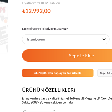
Fiyatlarımıza KDV Dahildir
›
₺12.992,00
Montaj ve Proje İstiyor musunuz?
₺1.713,36
`den başlayan taksitlerle
Diğer Taks
ÜRÜNÜN ÖZELLİKLERİ
En uygun fiyatlar ve kaliteli hizmet ile Renault Megane 3K Çeki De
Sabit , 2009 - Bugüne cekicen.com'da.