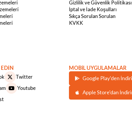
emeleri
Gizlilik ve Güvenlik Politikası
zemeleri
İptal ve İade Koşulları
meleri
Sıkça Sorulan Sorulan
eleri
KVKK
 EDİN
MOBİL UYGULAMALAR
ok
Twitter
Google Play'den İndir
ram
Youtube
Apple Store'dan İndir
st