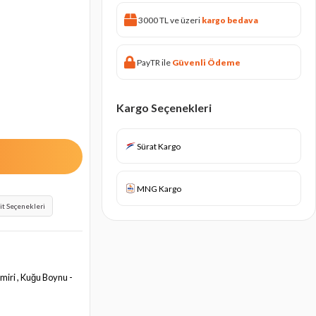
3000 TL ve üzeri
kargo bedava
PayTR ile
Güvenli Ödeme
Kargo Seçenekleri
Sürat Kargo
MNG Kargo
it Seçenekleri
miri , Kuğu Boynu -