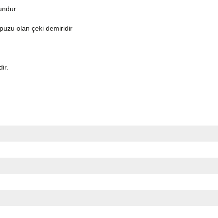
gundur
topuzu olan çeki demiridir
dir.