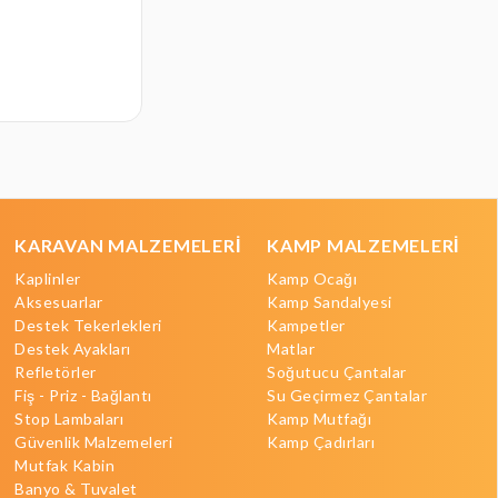
₺12.992,00
KARAVAN MALZEMELERİ
KAMP MALZEMELERİ
Kaplinler
Kamp Ocağı
Aksesuarlar
Kamp Sandalyesi
Destek Tekerlekleri
Kampetler
Destek Ayakları
Matlar
Refletörler
Soğutucu Çantalar
Fiş - Priz - Bağlantı
Su Geçirmez Çantalar
Stop Lambaları
Kamp Mutfağı
Güvenlik Malzemeleri
Kamp Çadırları
Mutfak Kabin
Banyo & Tuvalet