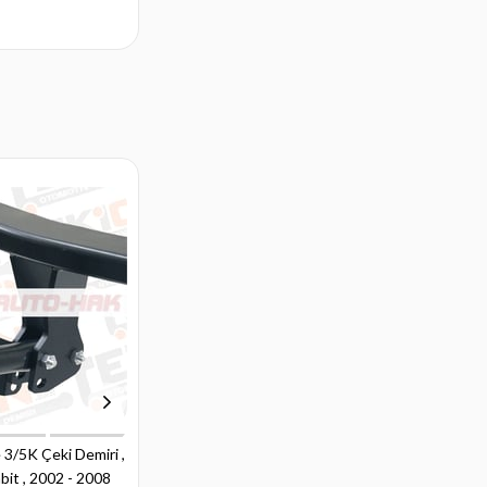
3/5K Çeki Demiri ,
Renault Megane 4K Çeki Demiri ,
it , 2002 - 2008
Kuğu Boynu - Sabit , 2003 - 2012