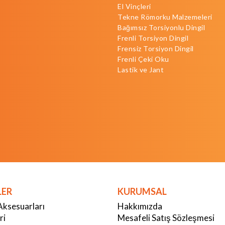
El Vinçleri
Tekne Römorku Malzemeleri
Bağımsız Torsiyonlu Dingil
Frenli Torsiyon Dingil
Frensiz Torsiyon Dingil
Frenli Çeki Oku
Lastik ve Jant
LER
KURUMSAL
Aksesuarları
Hakkımızda
ri
Mesafeli Satış Sözleşmesi