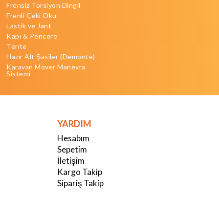
Frensiz Torsiyon Dingil
Frenli Çeki Oku
Lastik ve Jant
Kapı & Pencere
Tente
Hazır Alt Şasiler (Demonte)
Karavan Mover Manevra
Sistemi
YARDIM
Hesabım
Sepetim
İletişim
Kargo Takip
Sipariş Takip