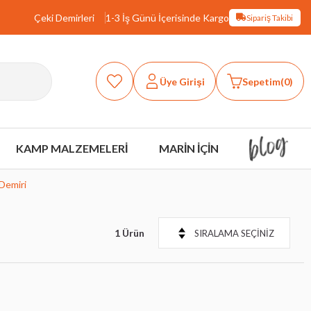
Çeki Demirleri
1-3 İş Günü İçerisinde Kargo
Sipariş Takibi
Üye Girişi
Sepetim
0
KAMP MALZEMELERİ
MARİN İÇİN
Demiri
1 Ürün