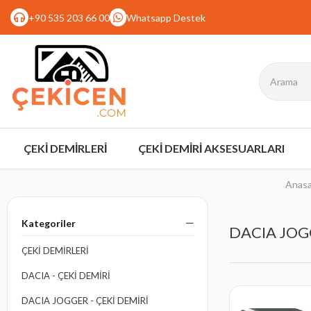
+90 535 203 66 00
Whatsapp Destek
ÇEKİ DEMİRLERİ
ÇEKİ DEMİRİ AKSESUARLARI
Anasa
Kategoriler
DACIA JOGG
ÇEKİ DEMİRLERİ
DACIA - ÇEKI DEMIRI
DACIA JOGGER - ÇEKI DEMIRI