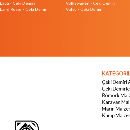
Lada - Çeki Demiri
Volkswagen - Çeki Demiri
Land Rover - Çeki Demiri
Volvo - Çeki Demiri
KATEGORİ
Çeki Demiri 
Çeki Demirle
Römork Malz
Karavan Mal
Marin Malze
Kamp Malzem