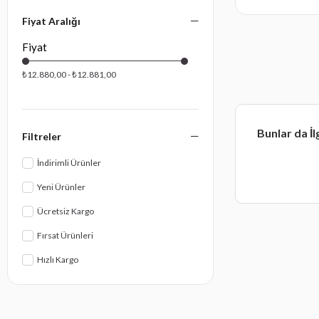
13 Pin Modüllü Elektrik Tesisatı ile Birlikte
Fiyat Aralığı
Montaj ve Proje
₺12.880,00 - ₺12.881,00
Bunlar da İl
Filtreler
İndirimli Ürünler
Yeni Ürünler
Ücretsiz Kargo
Fırsat Ürünleri
Hızlı Kargo