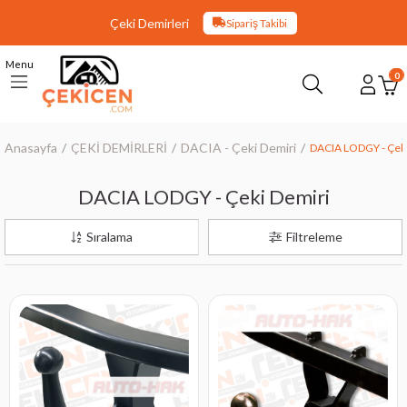
Çeki Demirleri
Sipariş Takibi
Menu
0
Anasayfa
ÇEKİ DEMİRLERİ
DACIA - Çeki Demiri
DACIA LODGY - Çeki
DACIA LODGY - Çeki Demiri
Sıralama
Filtreleme