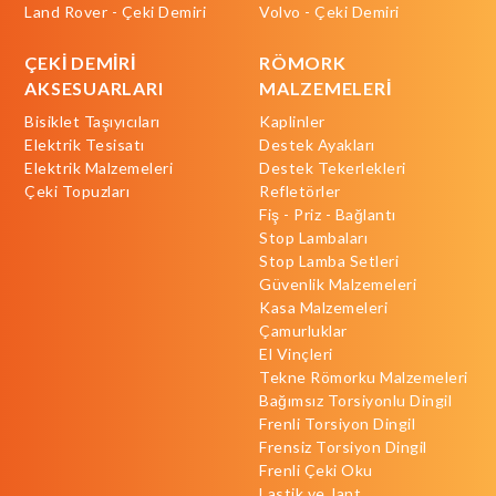
Land Rover - Çeki Demiri
Volvo - Çeki Demiri
ÇEKİ DEMİRİ
RÖMORK
AKSESUARLARI
MALZEMELERİ
Bisiklet Taşıyıcıları
Kaplinler
Elektrik Tesisatı
Destek Ayakları
Elektrik Malzemeleri
Destek Tekerlekleri
Çeki Topuzları
Refletörler
Fiş - Priz - Bağlantı
Stop Lambaları
Stop Lamba Setleri
Güvenlik Malzemeleri
Kasa Malzemeleri
Çamurluklar
El Vinçleri
Tekne Römorku Malzemeleri
Bağımsız Torsiyonlu Dingil
Frenli Torsiyon Dingil
Frensiz Torsiyon Dingil
Frenli Çeki Oku
Lastik ve Jant