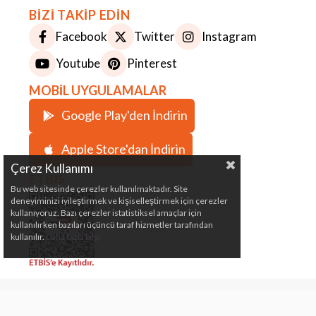
BİZİ TAKİP EDİN
Facebook
Twitter
Instagram
Youtube
Pinterest
MOBİL UYGULAMALAR
Google Play'den İndirin
Apple Store'dan İndirin
Çerez Kullanımı
ETBİS
Bu web sitesinde çerezler kullanılmaktadır. Site
deneyiminizi iyileştirmek ve kişiselleştirmek için çerezler
kullanıyoruz. Bazı çerezler istatistiksel amaçlar için
kullanılırken bazıları üçüncü taraf hizmetler tarafından
kullanılır.
Daha fazla bilgi
Çeki Demiri, Karavan, Römork, Kamp ve Marin
Malzemeleri Satış Mağazası