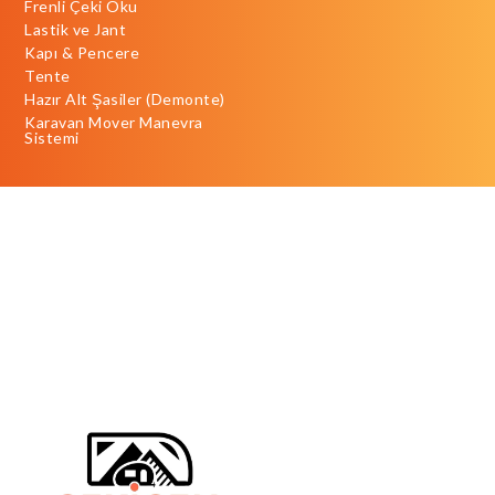
Frenli Çeki Oku
Lastik ve Jant
Kapı & Pencere
Tente
Hazır Alt Şasiler (Demonte)
Karavan Mover Manevra
Sistemi