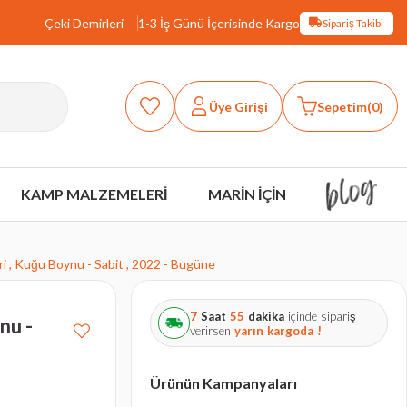
Çeki Demirleri
1-3 İş Günü İçerisinde Kargo
Sipariş Takibi
Üye Girişi
Sepetim
0
KAMP MALZEMELERİ
MARİN İÇİN
i , Kuğu Boynu - Sabit , 2022 - Bugüne
7
Saat
55
dakika
içinde sipariş
nu -
verirsen
yarın
kargoda !
Ürünün Kampanyaları