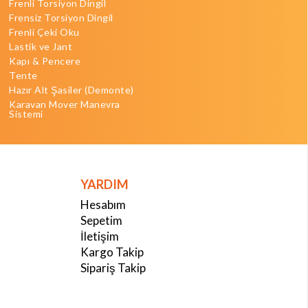
Frenli Torsiyon Dingil
Frensiz Torsiyon Dingil
Frenli Çeki Oku
Lastik ve Jant
Kapı & Pencere
Tente
Hazır Alt Şasiler (Demonte)
Karavan Mover Manevra
Sistemi
YARDIM
Hesabım
Sepetim
İletişim
Kargo Takip
Sipariş Takip