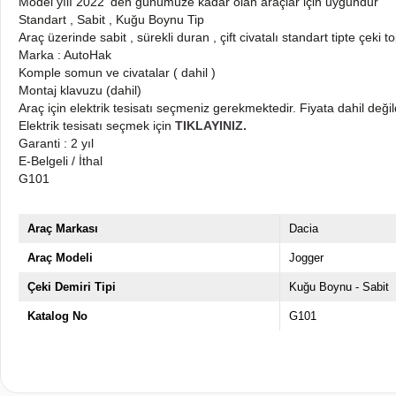
Model yılı 2022 'den günümüze kadar olan araçlar için uygundur
Standart , Sabit , Kuğu Boynu Tip
Araç üzerinde sabit , sürekli duran , çift civatalı standart tipte çeki 
Marka : AutoHak
Komple somun ve civatalar ( dahil )
Montaj klavuzu (dahil)
Araç için elektrik tesisatı seçmeniz gerekmektedir. Fiyata dahil değil
Elektrik tesisatı seçmek için
TIKLAYINIZ.
Garanti : 2 yıl
E-Belgeli / İthal
G101
Araç Markası
Dacia
Araç Modeli
Jogger
Çeki Demiri Tipi
Kuğu Boynu - Sabit
Katalog No
G101