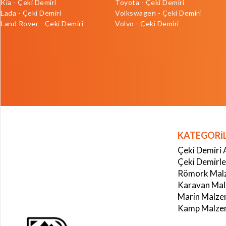
Kia - Çeki Demiri
Toyota - Çeki Demiri
Lada - Çeki Demiri
Volkswagen - Çeki Demiri
Land Rover - Çeki Demiri
Volvo - Çeki Demiri
KATEGORİ
Çeki Demiri 
Çeki Demirle
Römork Malz
Karavan Mal
Marin Malze
Kamp Malzem