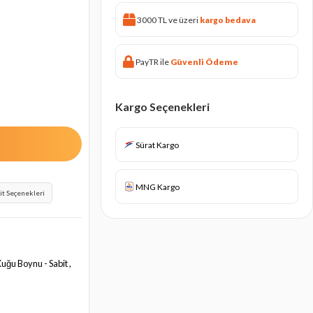
3000 TL ve üzeri
kargo bedava
PayTR ile
Güvenli Ödeme
Kargo Seçenekleri
Sürat Kargo
MNG Kargo
it Seçenekleri
Kuğu Boynu - Sabit ,