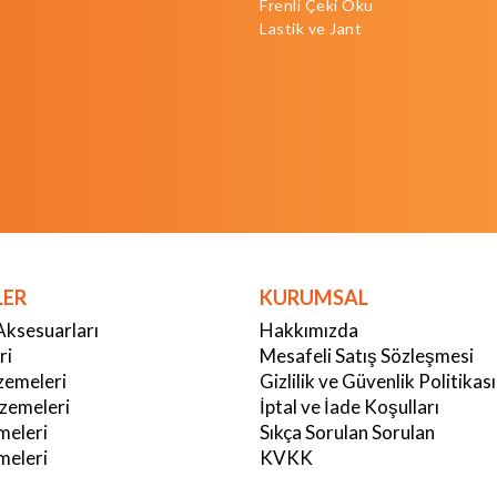
Frenli Çeki Oku
Lastik ve Jant
LER
KURUMSAL
Aksesuarları
Hakkımızda
ri
Mesafeli Satış Sözleşmesi
emeleri
Gizlilik ve Güvenlik Politikası
zemeleri
İptal ve İade Koşulları
meleri
Sıkça Sorulan Sorulan
eleri
KVKK