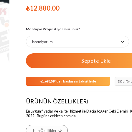
›
₺12.880,00
Montaj ve Proje İstiyor musunuz?
₺1.698,59
`den başlayan taksitlerle
Diğer Taks
ÜRÜNÜN ÖZELLİKLERİ
En uygun fiyatlar ve kaliteli hizmet ile Dacia Jogger Çeki Demiri , 
2022 - Bugüne cekicen.com'da.
Tüm Özellikler