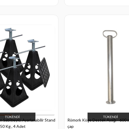
TÜKENDI
TÜKENDI
Sabitleyici Ayarlanabilir Stand
Römork Köşe Destek Ayağı - 600 
750 Kg , 4 Adet
çap