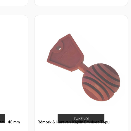
TÜKENDI
mm - 48 mm
Römork & Karavan Kaplin Emniyet Topu