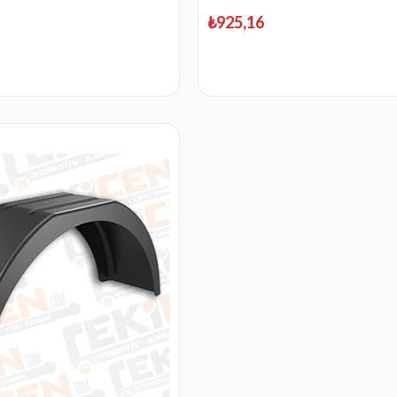
₺925,16