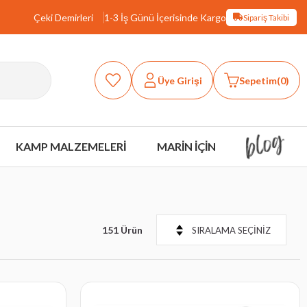
Çeki Demirleri
1-3 İş Günü İçerisinde Kargo
Sipariş Takibi
Üye Girişi
Sepetim
0
KAMP MALZEMELERİ
MARİN İÇİN
151 Ürün