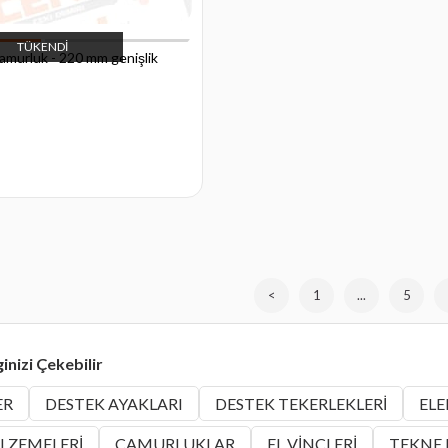
TÜKENDI
amurluk - 220 mm genişlik
<
1
...
5
ginizi Çekebilir
ER
DESTEK TEKERLEKLERİ
ELE
DESTEK AYAKLARI
LZEMELERİ
EL VİNÇLERİ
TEKNE
ÇAMURLUKLAR