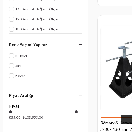
YENİ ÜRÜNLER
Miederhoff
1150 mm. A-Bağlantı Ölçüsü
KAMPANYALAR
Rock
1200 mm. A-Bağlantı Ölçüsü
ÇEKİ DEMİRİ AKSESUARLARI
Schlegl
1300 mm. A-Bağlantı Ölçüsü
SPP
ÇOK SATANLAR
1400 mm. A-Bağlantı Ölçüsü
KARAVAN MALZEMELERİ
Renk Seçimi Yapınız
1500 mm. A-Bağlantı Ölçüsü
KAMP MALZEMELERİ
Kırmızı
1600 mm. A-Bağlantı Ölçüsü
MARİN İÇİN
Sarı
1700 mm. A-Bağlantı Ölçüsü
Beyaz
1850 mm. A-Bağlantı Ölçüsü
Fiyat Aralığı
₺55,00 - ₺103.953,00
Römork & Karavan 
, 280 - 430 mm , 