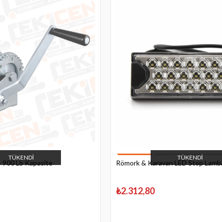
TÜKENDI
TÜKENDI
 - 900 Lb Kapasite
Römork & Karavan LED Stop Lambas
₺2.312,80