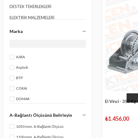
DESTEK TEKERLEKLERİ
ELEKTRİK MALZEMELERİ
GÜVENLİK MALZEMELERİ
Marka
KASA MALZEMELERİ
ÇAMURLUKLAR
AJBA
EL VİNÇLERİ
Aspöck
TEKNE RÖMORKU MALZEMELERİ
BTP
TORSİYON DİNGİL
CORAI
FRENLİ ÇEKİ OKU
DOMAR
El Vinci - 350 Kg
LASTİK VE JANT
Jun Kaung
A-Bağlantı Ölçüsünü Belirleyin
ÇEKİ DEMİRLERİ
₺1.456,00
Knott
1050 mm. A-Bağlantı Ölçüsü
İNDİRİMLİ ÜRÜNLER
Leo Livio
1100 mm. A-Bağlantı Ölçüsü