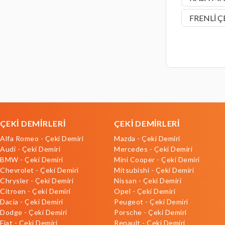
FRENLİ Ç
ÇEKİ DEMİRLERİ
ÇEKİ DEMİRLERİ
Alfa Romeo - Çeki Demiri
Mazda - Çeki Demiri
Audi - Çeki Demiri
Mercedes - Çeki Demiri
BMW - Çeki Demiri
Mini Cooper - Çeki Demiri
Chevrolet - Çeki Demiri
Mitsubishi - Çeki Demiri
Chrysler - Çeki Demiri
Nissan - Çeki Demiri
Citroen - Çeki Demiri
Opel - Çeki Demiri
Dacia - Çeki Demiri
Peugeot - Çeki Demiri
Dodge - Çeki Demiri
Porsche - Çeki Demiri
Fiat - Çeki Demiri
Renault - Çeki Demiri