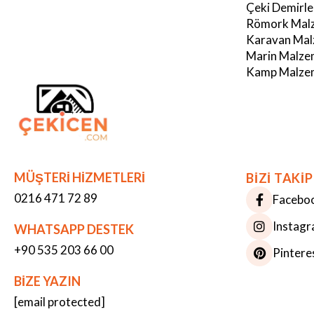
Çeki Demirle
Römork Malz
Karavan Mal
Marin Malze
Kamp Malzem
MÜŞTERİ HİZMETLERİ
BİZİ TAKİP
0216 471 72 89
Facebo
Instag
WHATSAPP DESTEK
+90 535 203 66 00
Pintere
BİZE YAZIN
[email protected]