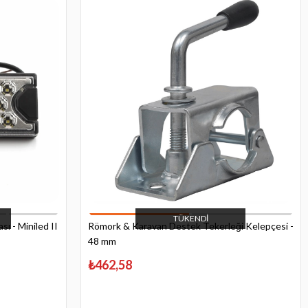
TÜKENDI
ı - Miniled II
Römork & Karavan Destek Tekerleği Kelepçesi -
48 mm
₺462,58