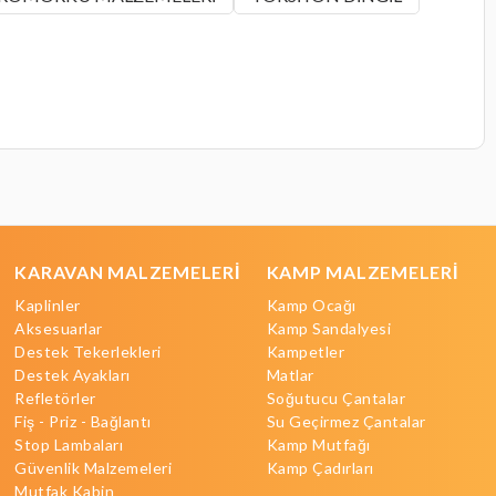
KARAVAN MALZEMELERİ
KAMP MALZEMELERİ
Kaplinler
Kamp Ocağı
Aksesuarlar
Kamp Sandalyesi
Destek Tekerlekleri
Kampetler
Destek Ayakları
Matlar
Refletörler
Soğutucu Çantalar
Fiş - Priz - Bağlantı
Su Geçirmez Çantalar
Stop Lambaları
Kamp Mutfağı
Güvenlik Malzemeleri
Kamp Çadırları
Mutfak Kabin