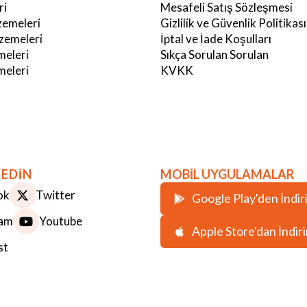
ri
Mesafeli Satış Sözleşmesi
emeleri
Gizlilik ve Güvenlik Politikası
zemeleri
İptal ve İade Koşulları
meleri
Sıkça Sorulan Sorulan
eleri
KVKK
 EDİN
MOBİL UYGULAMALAR
ok
Twitter
Google Play'den İndir
ram
Youtube
Apple Store'dan İndir
st