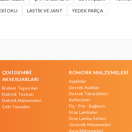
EKİ OKU
LASTİK VE JANT
YEDEK PARÇA
ÇEKİ DEMİRİ
RÖMORK MALZEMELERİ
AKSESUARLARI
Kaplinler
Destek Ayakları
Bisiklet Taşıyıcıları
Destek Tekerlekleri
Elektrik Tesisatı
Refletörler
Elektrik Malzemeleri
Fiş - Priz - Bağlantı
Çeki Topuzları
Stop Lambaları
Stop Lamba Setleri
Güvenlik Malzemeleri
Kasa Malzemeleri