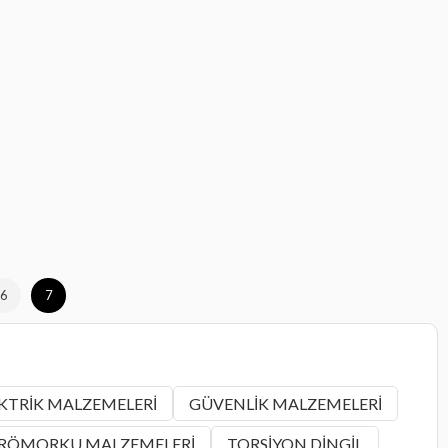
6
7
KTRİK MALZEMELERİ
GÜVENLİK MALZEMELERİ
 RÖMORKU MALZEMELERİ
TORSİYON DİNGİL