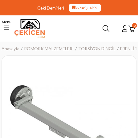
Çeki Demirleri
Sipariş Takibi
Menu
0
Anasayfa
RÖMORK MALZEMELERİ
TORSİYON DİNGİL
FRENLİ 
›