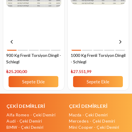
900 Kg Frenli Torsiyon Dingil -
1000 Kg Frenli Torsiyon Dingil
Schlegl
- Schlegl
₺25.200,00
₺27.551,99
Sepete Ekle
Sepete Ekle
ÇEKİ DEMİRLERİ
ÇEKİ DEMİRLERİ
Alfa Romeo - Çeki Demiri
Mazda - Çeki Demiri
Audi - Çeki Demiri
Mercedes - Çeki Demiri
BMW - Çeki Demiri
Mini Cooper - Çeki Demiri