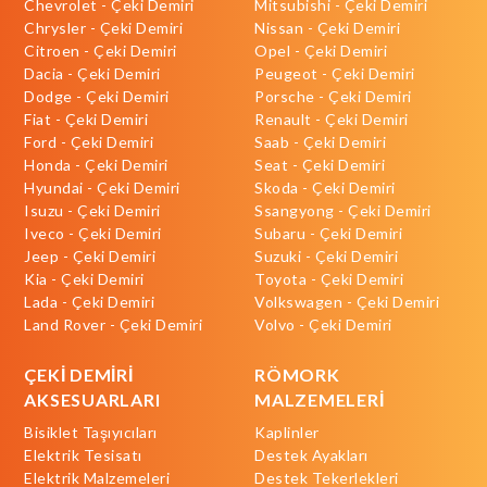
Chevrolet - Çeki Demiri
Mitsubishi - Çeki Demiri
Chrysler - Çeki Demiri
Nissan - Çeki Demiri
Citroen - Çeki Demiri
Opel - Çeki Demiri
Dacia - Çeki Demiri
Peugeot - Çeki Demiri
Dodge - Çeki Demiri
Porsche - Çeki Demiri
Fiat - Çeki Demiri
Renault - Çeki Demiri
Ford - Çeki Demiri
Saab - Çeki Demiri
Honda - Çeki Demiri
Seat - Çeki Demiri
Hyundai - Çeki Demiri
Skoda - Çeki Demiri
Isuzu - Çeki Demiri
Ssangyong - Çeki Demiri
Iveco - Çeki Demiri
Subaru - Çeki Demiri
Jeep - Çeki Demiri
Suzuki - Çeki Demiri
Kia - Çeki Demiri
Toyota - Çeki Demiri
Lada - Çeki Demiri
Volkswagen - Çeki Demiri
Land Rover - Çeki Demiri
Volvo - Çeki Demiri
ÇEKİ DEMİRİ
RÖMORK
AKSESUARLARI
MALZEMELERİ
Bisiklet Taşıyıcıları
Kaplinler
Elektrik Tesisatı
Destek Ayakları
Elektrik Malzemeleri
Destek Tekerlekleri