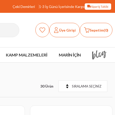
Çeki Demirleri
1-3 İş Günü İçerisinde Kargo
Sipariş Takibi
Üye Girişi
Sepetim
0
KAMP MALZEMELERİ
MARİN İÇİN
30 Ürün