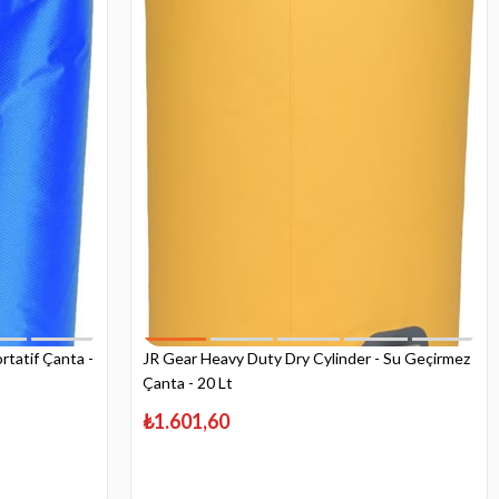
rtatif Çanta -
JR Gear Heavy Duty Dry Cylinder - Su Geçirmez
Çanta - 20 Lt
₺1.601,60