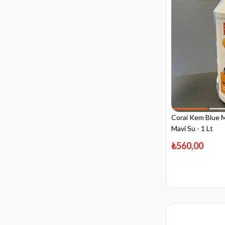
Corai Kem Blue Ma
Mavi Su - 1 Lt
₺560,00