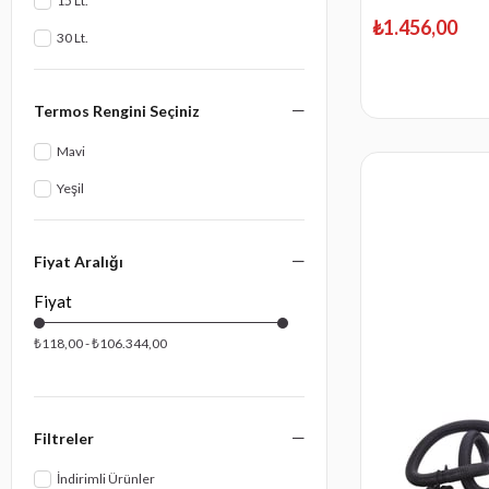
15 Lt.
₺1.456,00
30 Lt.
Termos Rengini Seçiniz
Mavi
Yeşil
Fiyat Aralığı
₺118,00 - ₺106.344,00
Filtreler
İndirimli Ürünler