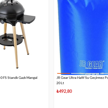
0 FS Standlı Gazlı Mangal
JR Gear Ultra Hafif Su Geçirmez Po
20 Lt
₺492,80