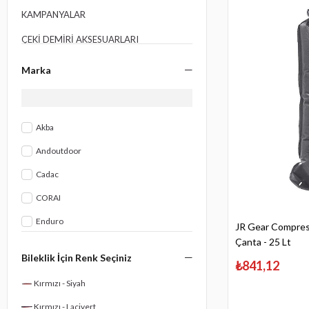
KAMPANYALAR
ÇEKİ DEMİRİ AKSESUARLARI
RÖMORK MALZEMELERİ
Marka
ÇOK SATANLAR
KARAVAN MALZEMELERİ
Akba
KAMP MALZEMELERİ
Andoutdoor
MARİN İÇİN
Cadac
CORAI
Enduro
JR Gear Compres
Çanta - 25 Lt
Funky Chairs
Bileklik İçin Renk Seçiniz
₺841,12
Igloo
Kırmızı - Siyah
JR Gear
Kırmızı - Lacivert