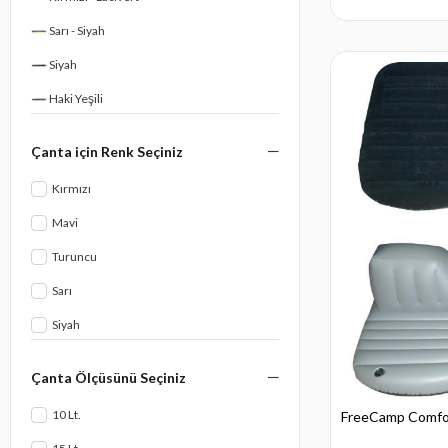
Knott
Sarı - Siyah
Siyah
Haki Yeşili
Çanta için Renk Seçiniz
Kırmızı
Mavi
Turuncu
Sarı
Siyah
Beyaz
Çanta Ölçüsünü Seçiniz
Kamujlaj
10 Lt.
FreeCamp Comfort
Yeşil