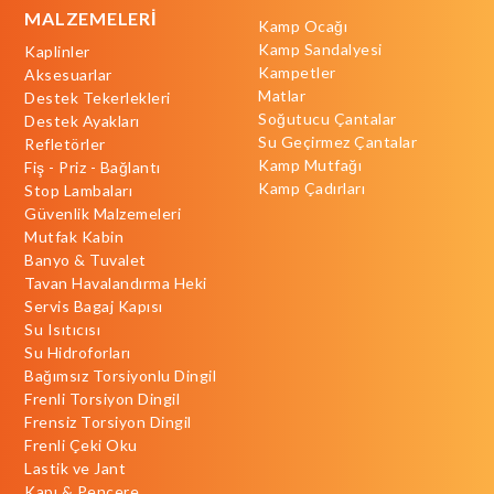
MALZEMELERİ
Kamp Ocağı
Kamp Sandalyesi
Kaplinler
Kampetler
Aksesuarlar
Matlar
Destek Tekerlekleri
Soğutucu Çantalar
Destek Ayakları
Su Geçirmez Çantalar
Refletörler
Kamp Mutfağı
Fiş - Priz - Bağlantı
Kamp Çadırları
Stop Lambaları
Güvenlik Malzemeleri
Mutfak Kabin
Banyo & Tuvalet
Tavan Havalandırma Heki
Servis Bagaj Kapısı
Su Isıtıcısı
Su Hidroforları
Bağımsız Torsiyonlu Dingil
Frenli Torsiyon Dingil
Frensiz Torsiyon Dingil
Frenli Çeki Oku
Lastik ve Jant
Kapı & Pencere