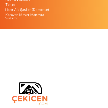
Tente
Hazır Alt Şasiler (Demonte)
Karavan Mover Manevra
Sistemi