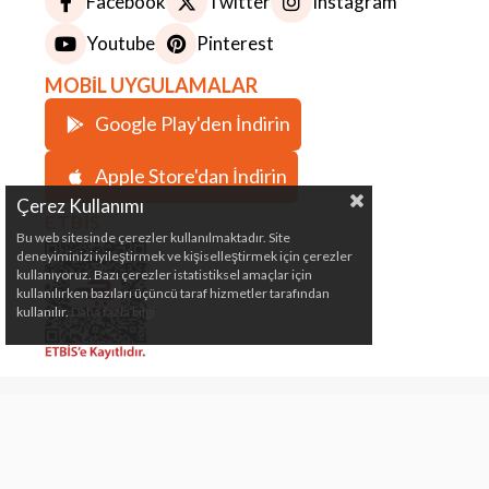
Facebook
Twitter
Instagram
Youtube
Pinterest
MOBİL UYGULAMALAR
Google Play'den İndirin
Apple Store'dan İndirin
Çerez Kullanımı
ETBİS
Bu web sitesinde çerezler kullanılmaktadır. Site
deneyiminizi iyileştirmek ve kişiselleştirmek için çerezler
kullanıyoruz. Bazı çerezler istatistiksel amaçlar için
kullanılırken bazıları üçüncü taraf hizmetler tarafından
kullanılır.
Daha fazla bilgi
Çeki Demiri, Karavan, Römork, Kamp ve Marin
Malzemeleri Satış Mağazası