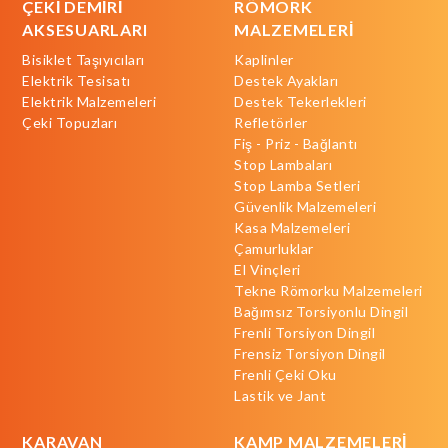
ÇEKİ DEMİRİ
RÖMORK
AKSESUARLARI
MALZEMELERİ
Bisiklet Taşıyıcıları
Kaplinler
Elektrik Tesisatı
Destek Ayakları
Elektrik Malzemeleri
Destek Tekerlekleri
Çeki Topuzları
Refletörler
Fiş - Priz - Bağlantı
Stop Lambaları
Stop Lamba Setleri
Güvenlik Malzemeleri
Kasa Malzemeleri
Çamurluklar
El Vinçleri
Tekne Römorku Malzemeleri
Bağımsız Torsiyonlu Dingil
Frenli Torsiyon Dingil
Frensiz Torsiyon Dingil
Frenli Çeki Oku
Lastik ve Jant
KARAVAN
KAMP MALZEMELERİ