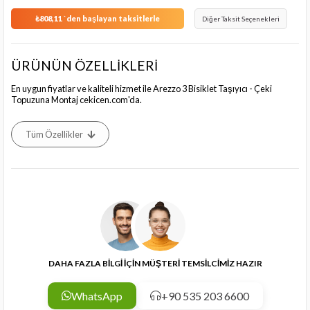
₺808,11
`den başlayan taksitlerle
Diğer Taksit Seçenekleri
ÜRÜNÜN ÖZELLİKLERİ
En uygun fiyatlar ve kaliteli hizmet ile Arezzo 3 Bisiklet Taşıyıcı - Çeki
Topuzuna Montaj cekicen.com'da.
Tüm Özellikler
DAHA FAZLA BİLGİ İÇİN MÜŞTERİ TEMSİLCİMİZ HAZIR
WhatsApp
+90 535 203 6600