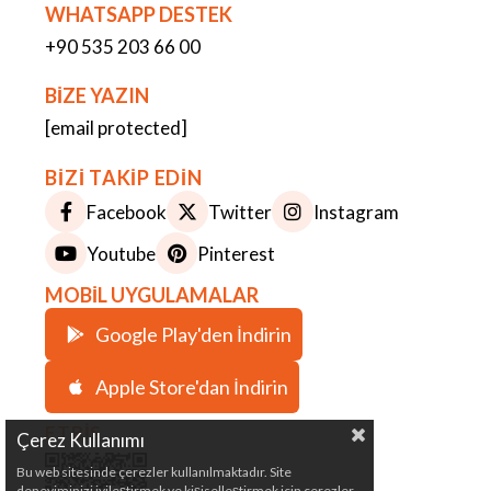
WHATSAPP DESTEK
+90 535 203 66 00
BİZE YAZIN
[email protected]
BİZİ TAKİP EDİN
Facebook
Twitter
Instagram
Youtube
Pinterest
MOBİL UYGULAMALAR
Google Play'den İndirin
Apple Store'dan İndirin
ETBİS
Çerez Kullanımı
Bu web sitesinde çerezler kullanılmaktadır. Site
deneyiminizi iyileştirmek ve kişiselleştirmek için çerezler