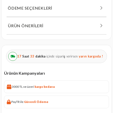
ÖDEME SEÇENEKLERI
ÜRÜN ÖNERILERI
17
Saat
33
dakika
içinde sipariş verirsen
yarın
kargoda !
Ürünün Kampanyaları
3000 TL ve üzeri
kargo bedava
PayTR ile
Güvenli Ödeme