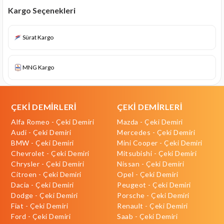
Kargo Seçenekleri
Sürat Kargo
MNG Kargo
ÇEKİ DEMİRLERİ
ÇEKİ DEMİRLERİ
Alfa Romeo - Çeki Demiri
Mazda - Çeki Demiri
Audi - Çeki Demiri
Mercedes - Çeki Demiri
BMW - Çeki Demiri
Mini Cooper - Çeki Demiri
Chevrolet - Çeki Demiri
Mitsubishi - Çeki Demiri
Chrysler - Çeki Demiri
Nissan - Çeki Demiri
Citroen - Çeki Demiri
Opel - Çeki Demiri
Dacia - Çeki Demiri
Peugeot - Çeki Demiri
Dodge - Çeki Demiri
Porsche - Çeki Demiri
Fiat - Çeki Demiri
Renault - Çeki Demiri
Ford - Çeki Demiri
Saab - Çeki Demiri