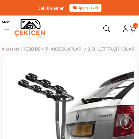
Çeki Demirleri
Sipariş Takibi
Menu
0
Anasayfa
ÇEKİ DEMİRİ AKSESUARLARI
BİSİKLET TAŞIYICILARI
›