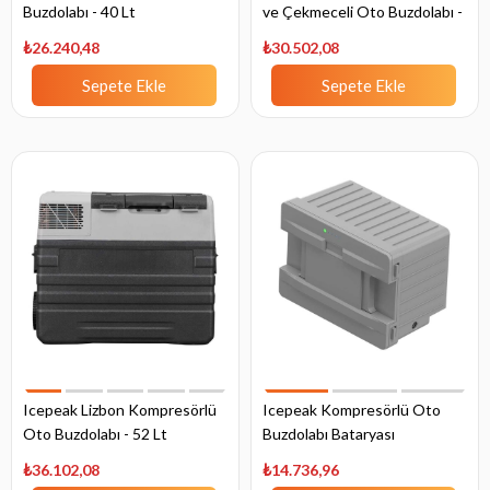
Buzdolabı - 40 Lt
ve Çekmeceli Oto Buzdolabı -
20 Lt
₺26.240,48
₺30.502,08
Sepete Ekle
Sepete Ekle
Icepeak Lizbon Kompresörlü
Icepeak Kompresörlü Oto
Oto Buzdolabı - 52 Lt
Buzdolabı Bataryası
₺36.102,08
₺14.736,96