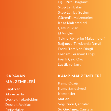
Fiş - Priz - Bağlantı
Stop Lambaları
Stop Lamba Setleri
Güvenlik Malzemeleri
Kasa Malzemeleri
Çamurluklar
El Vinçleri
Tekne Römorku Malzemeleri
Bağımsız Torsiyonlu Dingil
Frenli Torsiyon Dingil
Frensiz Torsiyon Dingil
Frenli Çeki Oku
Lastik ve Jant
KARAVAN
KAMP MALZEMELERİ
MALZEMELERİ
Kamp Ocağı
Kamp Sandalyesi
Kaplinler
Kampetler
Aksesuarlar
Matlar
Destek Tekerlekleri
Soğutucu Çantalar
Destek Ayakları
Su Geçirmez Çantalar
Refletörler