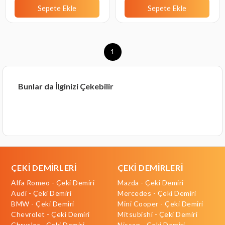
Sepete Ekle
Sepete Ekle
1
Bunlar da İlginizi Çekebilir
ÇEKİ DEMİRLERİ
ÇEKİ DEMİRLERİ
Alfa Romeo - Çeki Demiri
Mazda - Çeki Demiri
Audi - Çeki Demiri
Mercedes - Çeki Demiri
BMW - Çeki Demiri
Mini Cooper - Çeki Demiri
Chevrolet - Çeki Demiri
Mitsubishi - Çeki Demiri
Chrysler - Çeki Demiri
Nissan - Çeki Demiri