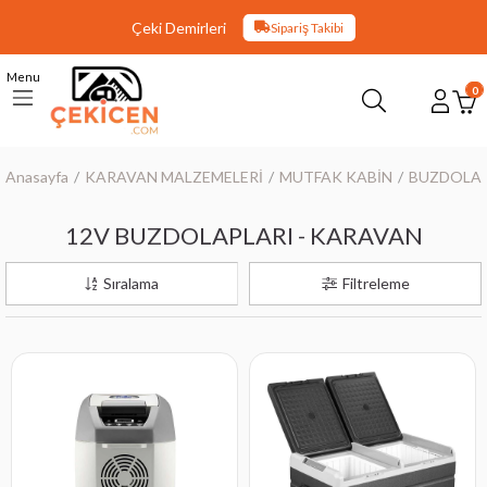
Çeki Demirleri
Sipariş Takibi
Menu
0
Anasayfa
KARAVAN MALZEMELERİ
MUTFAK KABİN
BUZDOLAP
12V BUZDOLAPLARI - KARAVAN
Sıralama
Filtreleme