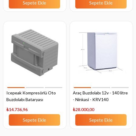
Sepete Ekle
Sepete Ekle
Icepeak Kompresörlü Oto
Araç Buzdolabı 12v - 140 litre
Buzdolabı Bataryası
- Ninkasi - KRV140
₺14.736,96
₺28.000,00
Sepete Ekle
Sepete Ekle