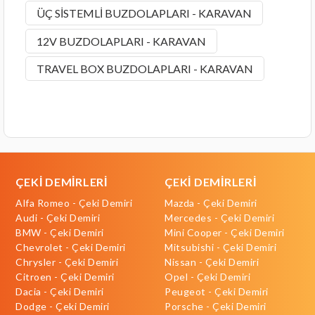
ÜÇ SİSTEMLİ BUZDOLAPLARI - KARAVAN
12V BUZDOLAPLARI - KARAVAN
TRAVEL BOX BUZDOLAPLARI - KARAVAN
ÇEKİ DEMİRLERİ
ÇEKİ DEMİRLERİ
Alfa Romeo - Çeki Demiri
Mazda - Çeki Demiri
Audi - Çeki Demiri
Mercedes - Çeki Demiri
BMW - Çeki Demiri
Mini Cooper - Çeki Demiri
Chevrolet - Çeki Demiri
Mitsubishi - Çeki Demiri
Chrysler - Çeki Demiri
Nissan - Çeki Demiri
Citroen - Çeki Demiri
Opel - Çeki Demiri
Dacia - Çeki Demiri
Peugeot - Çeki Demiri
Dodge - Çeki Demiri
Porsche - Çeki Demiri