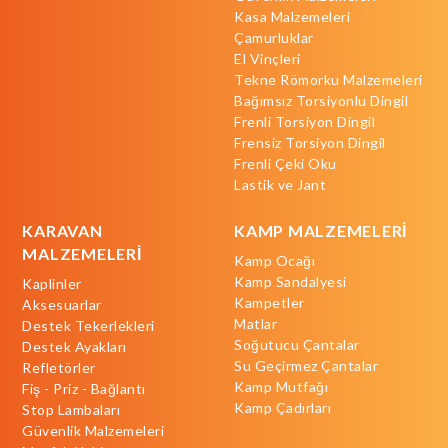
Kasa Malzemeleri
Çamurluklar
El Vinçleri
Tekne Römorku Malzemeleri
Bağımsız Torsiyonlu Dingil
Frenli Torsiyon Dingil
Frensiz Torsiyon Dingil
Frenli Çeki Oku
Lastik ve Jant
KARAVAN
KAMP MALZEMELERİ
MALZEMELERİ
Kamp Ocağı
Kamp Sandalyesi
Kaplinler
Kampetler
Aksesuarlar
Matlar
Destek Tekerlekleri
Soğutucu Çantalar
Destek Ayakları
Su Geçirmez Çantalar
Refletörler
Kamp Mutfağı
Fiş - Priz - Bağlantı
Kamp Çadırları
Stop Lambaları
Güvenlik Malzemeleri