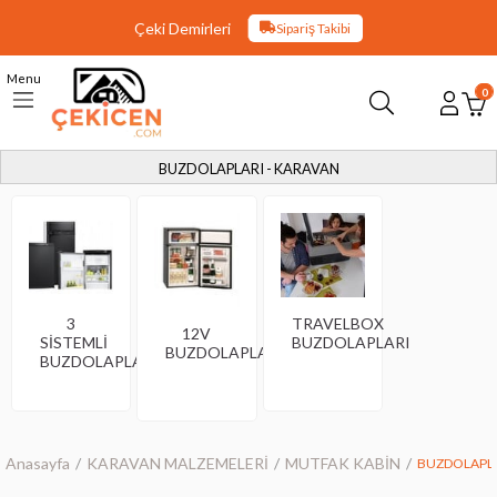
Çeki Demirleri
Sipariş Takibi
Menu
0
BUZDOLAPLARI - KARAVAN
3
TRAVELBOX
12V
SİSTEMLİ
BUZDOLAPLARI
BUZDOLAPLARI
BUZDOLAPLARI
Anasayfa
KARAVAN MALZEMELERİ
MUTFAK KABİN
BUZDOLAPLA