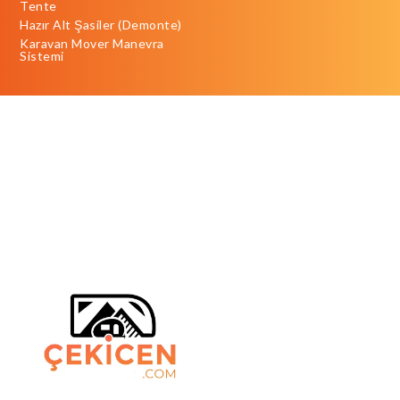
Tente
Hazır Alt Şasiler (Demonte)
Karavan Mover Manevra
Sistemi