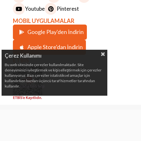
Youtube
Pinterest
MOBİL UYGULAMALAR
Google Play'den İndirin
Apple Store'dan İndirin
Çerez Kullanımı
ETBİS
Bu web sitesinde çerezler kullanılmaktadır. Site
deneyiminizi iyileştirmek ve kişiselleştirmek için çerezler
kullanıyoruz. Bazı çerezler istatistiksel amaçlar için
kullanılırken bazıları üçüncü taraf hizmetler tarafından
kullanılır.
Daha fazla bilgi
Çeki Demiri, Karavan, Römork, Kamp ve Marin
Malzemeleri Satış Mağazası