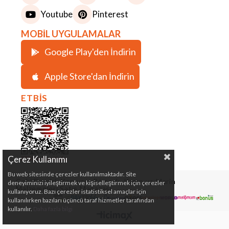
Youtube
Pinterest
MOBİL UYGULAMALAR
Google Play'den İndirin
Apple Store'dan İndirin
ETBİS
Çerez Kullanımı
Bu web sitesinde çerezler kullanılmaktadır. Site
Çeki Demiri, Karavan, Römork, Kamp ve Marin
deneyiminizi iyileştirmek ve kişiselleştirmek için çerezler
Malzemeleri Satış Mağazası
kullanıyoruz. Bazı çerezler istatistiksel amaçlar için
kullanılırken bazıları üçüncü taraf hizmetler tarafından
kullanılır.
Daha fazla bilgi