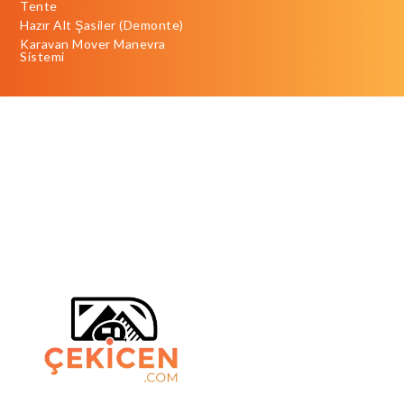
Tente
Hazır Alt Şasiler (Demonte)
Karavan Mover Manevra
Sistemi