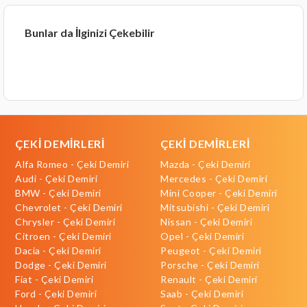
Bunlar da İlginizi Çekebilir
ÇEKİ DEMİRLERİ
ÇEKİ DEMİRLERİ
Alfa Romeo - Çeki Demiri
Mazda - Çeki Demiri
Audi - Çeki Demiri
Mercedes - Çeki Demiri
BMW - Çeki Demiri
Mini Cooper - Çeki Demiri
Chevrolet - Çeki Demiri
Mitsubishi - Çeki Demiri
Chrysler - Çeki Demiri
Nissan - Çeki Demiri
Citroen - Çeki Demiri
Opel - Çeki Demiri
Dacia - Çeki Demiri
Peugeot - Çeki Demiri
Dodge - Çeki Demiri
Porsche - Çeki Demiri
Fiat - Çeki Demiri
Renault - Çeki Demiri
Ford - Çeki Demiri
Saab - Çeki Demiri