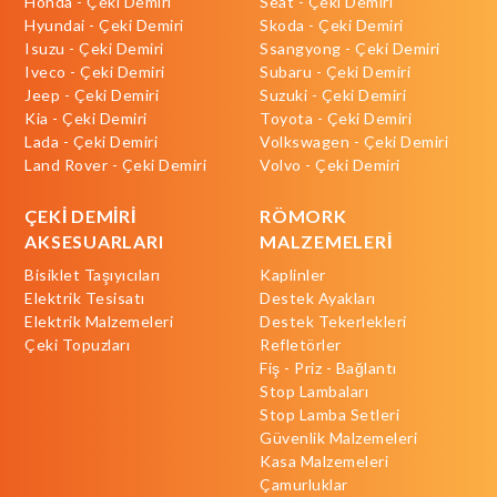
Honda - Çeki Demiri
Seat - Çeki Demiri
Hyundai - Çeki Demiri
Skoda - Çeki Demiri
Isuzu - Çeki Demiri
Ssangyong - Çeki Demiri
Iveco - Çeki Demiri
Subaru - Çeki Demiri
Jeep - Çeki Demiri
Suzuki - Çeki Demiri
Kia - Çeki Demiri
Toyota - Çeki Demiri
Lada - Çeki Demiri
Volkswagen - Çeki Demiri
Land Rover - Çeki Demiri
Volvo - Çeki Demiri
ÇEKİ DEMİRİ
RÖMORK
AKSESUARLARI
MALZEMELERİ
Bisiklet Taşıyıcıları
Kaplinler
Elektrik Tesisatı
Destek Ayakları
Elektrik Malzemeleri
Destek Tekerlekleri
Çeki Topuzları
Refletörler
Fiş - Priz - Bağlantı
Stop Lambaları
Stop Lamba Setleri
Güvenlik Malzemeleri
Kasa Malzemeleri
Çamurluklar