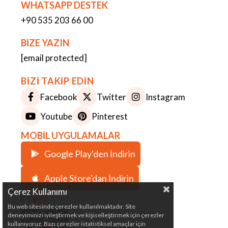
WHATSAPP DESTEK
+90 535 203 66 00
BİZE YAZIN
[email protected]
BİZİ TAKİP EDİN
Facebook
Twitter
Instagram
Youtube
Pinterest
MOBİL UYGULAMALAR
Google Play'den İndirin
Apple Store'dan İndirin
Çerez Kullanımı
ETBİS
Bu web sitesinde çerezler kullanılmaktadır. Site
deneyiminizi iyileştirmek ve kişiselleştirmek için çerezler
kullanıyoruz. Bazı çerezler istatistiksel amaçlar için