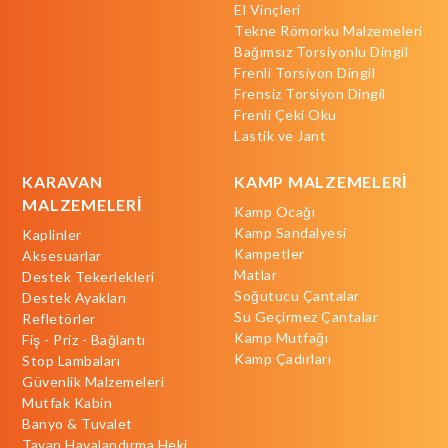
El Vinçleri
Tekne Römorku Malzemeleri
Bağımsız Torsiyonlu Dingil
Frenli Torsiyon Dingil
Frensiz Torsiyon Dingil
Frenli Çeki Oku
Lastik ve Jant
KARAVAN
KAMP MALZEMELERİ
MALZEMELERİ
Kamp Ocağı
Kamp Sandalyesi
Kaplinler
Kampetler
Aksesuarlar
Matlar
Destek Tekerlekleri
Soğutucu Çantalar
Destek Ayakları
Su Geçirmez Çantalar
Refletörler
Kamp Mutfağı
Fiş - Priz - Bağlantı
Kamp Çadırları
Stop Lambaları
Güvenlik Malzemeleri
Mutfak Kabin
Banyo & Tuvalet
Tavan Havalandırma Heki