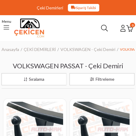
Çeki Demirleri
Sipariş Takibi
Menu
0
Anasayfa
ÇEKİ DEMİRLERİ
VOLKSWAGEN - Çeki Demiri
VOLKSWAG
VOLKSWAGEN PASSAT - Çeki Demiri
Sıralama
Filtreleme