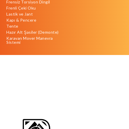
Frensiz Torsiyon Dingil
Frenli Çeki Oku
Lastik ve Jant
Kapı & Pencere
Tente
Hazır Alt Şasiler (Demonte)
Karavan Mover Manevra
Sistemi