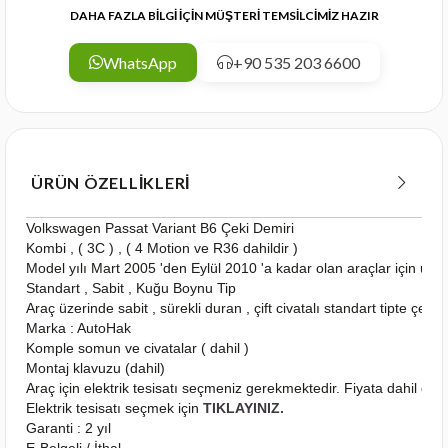
DAHA FAZLA BİLGİ İÇİN MÜŞTERİ TEMSİLCİMİZ HAZIR
WhatsApp
+90 535 203 6600
ÜRÜN ÖZELLIKLERI
Volkswagen Passat Variant B6 Çeki Demiri
Kombi , ( 3C ) , ( 4 Motion ve R36 dahildir )
Model yılı Mart 2005 'den Eylül 2010 'a kadar olan araçlar için uy
Standart , Sabit , Kuğu Boynu Tip
Araç üzerinde sabit , sürekli duran , çift civatalı standart tipte çeki
Marka : AutoHak
Komple somun ve civatalar ( dahil )
Montaj klavuzu (dahil)
Araç için elektrik tesisatı seçmeniz gerekmektedir. Fiyata dahil deği
Elektrik tesisatı seçmek için
TIKLAYINIZ.
Garanti : 2 yıl
E-Belgeli / İthal