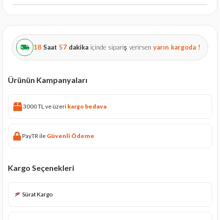
18
Saat
57
dakika
içinde sipariş verirsen
yarın
kargoda !
Ürünün Kampanyaları
3000 TL ve üzeri
kargo bedava
PayTR ile
Güvenli Ödeme
Kargo Seçenekleri
Sürat Kargo