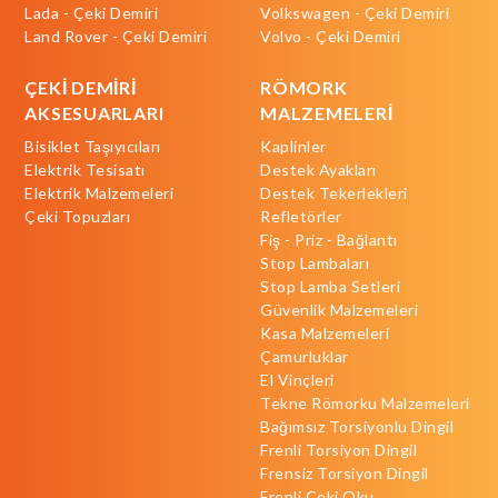
Lada - Çeki Demiri
Volkswagen - Çeki Demiri
Land Rover - Çeki Demiri
Volvo - Çeki Demiri
ÇEKİ DEMİRİ
RÖMORK
AKSESUARLARI
MALZEMELERİ
Bisiklet Taşıyıcıları
Kaplinler
Elektrik Tesisatı
Destek Ayakları
Elektrik Malzemeleri
Destek Tekerlekleri
Çeki Topuzları
Refletörler
Fiş - Priz - Bağlantı
Stop Lambaları
Stop Lamba Setleri
Güvenlik Malzemeleri
Kasa Malzemeleri
Çamurluklar
El Vinçleri
Tekne Römorku Malzemeleri
Bağımsız Torsiyonlu Dingil
Frenli Torsiyon Dingil
Frensiz Torsiyon Dingil
Frenli Çeki Oku