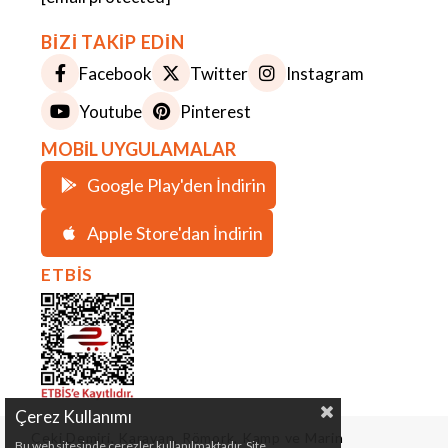
BİZİ TAKİP EDİN
Facebook
Twitter
Instagram
Youtube
Pinterest
MOBİL UYGULAMALAR
Google Play'den İndirin
Apple Store'dan İndirin
ETBİS
Çerez Kullanımı
Çeki Demiri, Karavan, Römork, Kamp ve Marin
Bu web sitesinde çerezler kullanılmaktadır. Site