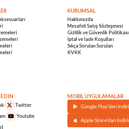
LER
KURUMSAL
Aksesuarları
Hakkımızda
ri
Mesafeli Satış Sözleşmesi
emeleri
Gizlilik ve Güvenlik Politikası
zemeleri
İptal ve İade Koşulları
meleri
Sıkça Sorulan Sorulan
eleri
KVKK
 EDİN
MOBİL UYGULAMALAR
ok
Twitter
Google Play'den İndir
ram
Youtube
Apple Store'dan İndir
st