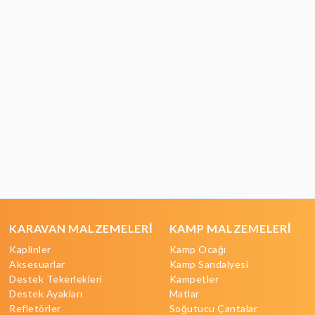
KARAVAN MALZEMELERİ
KAMP MALZEMELERİ
Kaplinler
Kamp Ocağı
Aksesuarlar
Kamp Sandalyesi
Destek Tekerlekleri
Kampetler
Destek Ayakları
Matlar
Refletörler
Soğutucu Çantalar