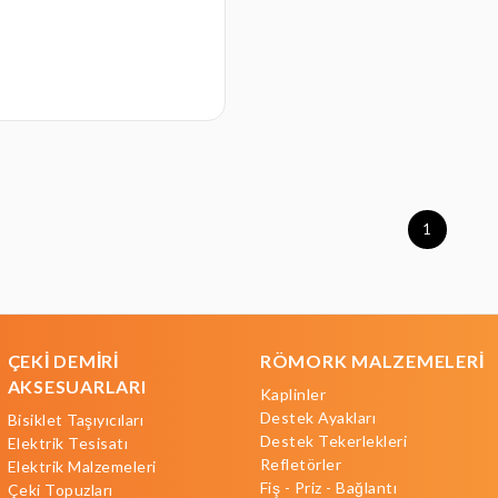
1
ÇEKİ DEMİRİ
RÖMORK MALZEMELERİ
AKSESUARLARI
Kaplinler
Destek Ayakları
Bisiklet Taşıyıcıları
Destek Tekerlekleri
Elektrik Tesisatı
Refletörler
Elektrik Malzemeleri
Fiş - Priz - Bağlantı
Çeki Topuzları