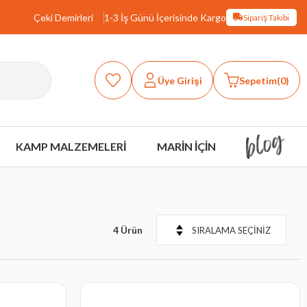
Çeki Demirleri
1-3 İş Günü İçerisinde Kargo
Sipariş Takibi
Üye Girişi
Sepetim
0
KAMP MALZEMELERİ
MARİN İÇİN
4 Ürün