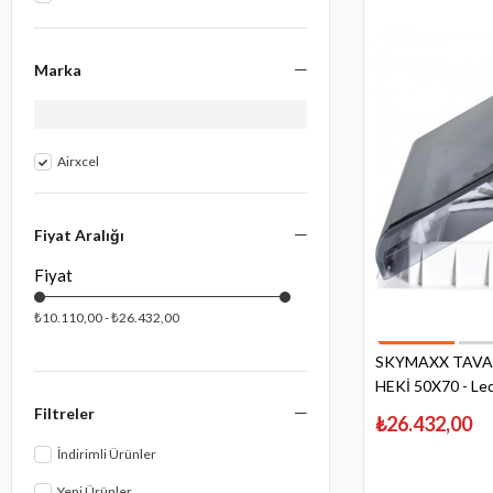
Marka
Airxcel
Fiyat Aralığı
₺10.110,00 - ₺26.432,00
SKYMAXX TAVA
HEKİ 50X70 - Led
Filtreler
₺26.432,00
İndirimli Ürünler
Yeni Ürünler