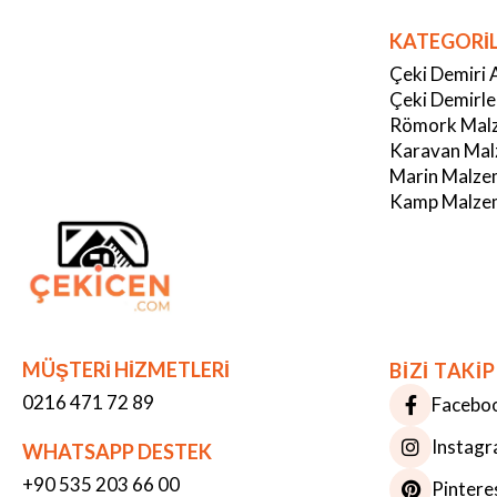
KATEGORİ
Çeki Demiri 
Çeki Demirle
Römork Malz
Karavan Mal
Marin Malze
Kamp Malzem
MÜŞTERİ HİZMETLERİ
BİZİ TAKİP
0216 471 72 89
Facebo
Instag
WHATSAPP DESTEK
+90 535 203 66 00
Pintere