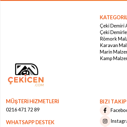
KATEGORİ
Çeki Demiri 
Çeki Demirle
Römork Malz
Karavan Mal
Marin Malze
Kamp Malzem
MÜŞTERİ HİZMETLERİ
BİZİ TAKİP
0216 471 72 89
Facebo
Instag
WHATSAPP DESTEK