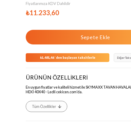
Fiyatlarımıza KDV Dahildir
₺11.233,60
₺1.481,46
`den başlayan taksitlerle
Diğer Taks
ÜRÜNÜN ÖZELLİKLERİ
En uygun fiyatlar ve kaliteli hizmet ile SKYMAXX TAVAN HAV
HEKİ 40X40 - Ledli cekicen.com'da.
Tüm Özellikler