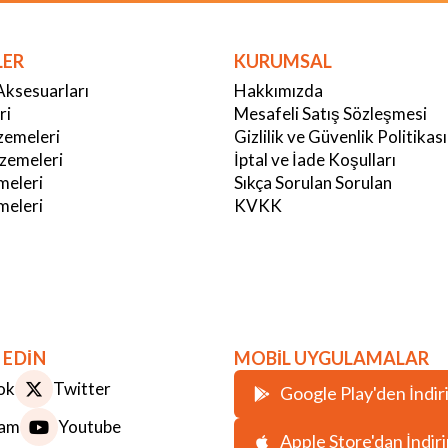
LER
KURUMSAL
Aksesuarları
Hakkımızda
ri
Mesafeli Satış Sözleşmesi
emeleri
Gizlilik ve Güvenlik Politikası
zemeleri
İptal ve İade Koşulları
meleri
Sıkça Sorulan Sorulan
eleri
KVKK
 EDİN
MOBİL UYGULAMALAR
ok
Twitter
Google Play'den İndir
ram
Youtube
Apple Store'dan İndir