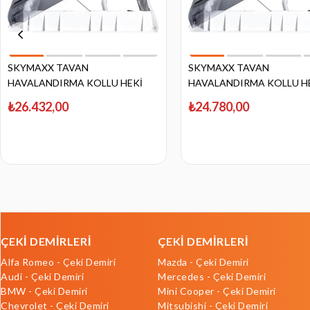
SKYMAXX TAVAN
SKYMAXX TAVAN
HAVALANDIRMA KOLLU HEKİ
HAVALANDIRMA KOLLU H
50X70 - Ledli
50X70 - Ledsiz
₺26.432,00
₺24.780,00
ÇEKİ DEMİRLERİ
ÇEKİ DEMİRLERİ
Alfa Romeo - Çeki Demiri
Mazda - Çeki Demiri
Audi - Çeki Demiri
Mercedes - Çeki Demiri
BMW - Çeki Demiri
Mini Cooper - Çeki Demiri
Chevrolet - Çeki Demiri
Mitsubishi - Çeki Demiri