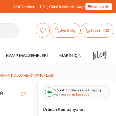
Çeki Demirleri
1-3 İş Günü İçerisinde Kargo
Sipariş Takibi
Üye Girişi
Sepetim
0
KAMP MALZEMELERİ
MARİN İÇİN
MA KOLLU HEKİ 40X40 - Ledli
5
Saat
17
dakika
içinde sipariş
A
verirsen
yarın
kargoda !
Ürünün Kampanyaları