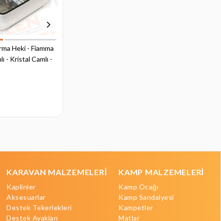
rma Heki - Fiamma
Tavan Havalandırma Heki - Fiamma
ı - Kristal Camlı -
Vent - Kristal Camlı - 28x28
₺7.929,60
KARAVAN MALZEMELERİ
KAMP MALZEMELERİ
Kaplinler
Kamp Ocağı
Aksesuarlar
Kamp Sandalyesi
Destek Tekerlekleri
Kampetler
Destek Ayakları
Matlar