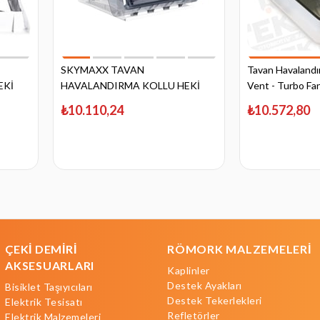
SKYMAXX TAVAN
Tavan Havalandı
EKİ
HAVALANDIRMA KOLLU HEKİ
Vent - Turbo Fanl
40X40 - Ledsiz
28x28
₺10.110,24
₺10.572,80
ÇEKİ DEMİRİ
RÖMORK MALZEMELERİ
AKSESUARLARI
Kaplinler
Destek Ayakları
Bisiklet Taşıyıcıları
Destek Tekerlekleri
Elektrik Tesisatı
Refletörler
Elektrik Malzemeleri