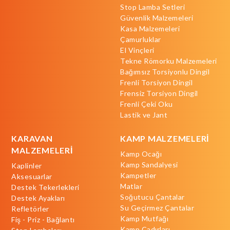
Stop Lamba Setleri
Güvenlik Malzemeleri
Kasa Malzemeleri
Çamurluklar
El Vinçleri
Tekne Römorku Malzemeleri
Bağımsız Torsiyonlu Dingil
Frenli Torsiyon Dingil
Frensiz Torsiyon Dingil
Frenli Çeki Oku
Lastik ve Jant
KARAVAN
KAMP MALZEMELERİ
MALZEMELERİ
Kamp Ocağı
Kamp Sandalyesi
Kaplinler
Kampetler
Aksesuarlar
Matlar
Destek Tekerlekleri
Soğutucu Çantalar
Destek Ayakları
Su Geçirmez Çantalar
Refletörler
Kamp Mutfağı
Fiş - Priz - Bağlantı
Kamp Çadırları