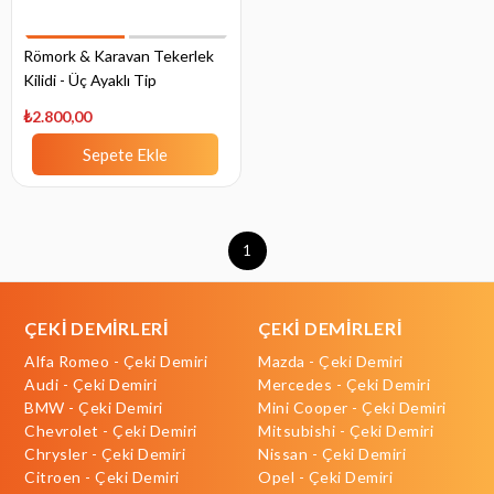
Römork & Karavan Tekerlek
Kilidi - Üç Ayaklı Tip
₺2.800,00
Sepete Ekle
1
ÇEKİ DEMİRLERİ
ÇEKİ DEMİRLERİ
Alfa Romeo - Çeki Demiri
Mazda - Çeki Demiri
Audi - Çeki Demiri
Mercedes - Çeki Demiri
BMW - Çeki Demiri
Mini Cooper - Çeki Demiri
Chevrolet - Çeki Demiri
Mitsubishi - Çeki Demiri
Chrysler - Çeki Demiri
Nissan - Çeki Demiri
Citroen - Çeki Demiri
Opel - Çeki Demiri