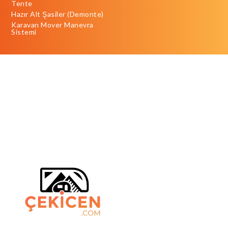
Tente
Hazır Alt Şasiler (Demonte)
Karavan Mover Manevra
Sistemi