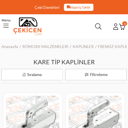
Çeki Demirleri
Sipariş Takibi
Menu
0
Anasayfa
RÖMORK MALZEMELERİ
KAPLİNLER
FRENSİZ KAPLİ
KARE TİP KAPLİNLER
Sıralama
Filtreleme