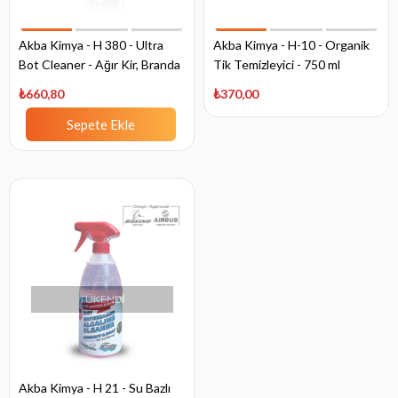
Akba Kimya - H 380 - Ultra
Akba Kimya - H-10 - Organik
Bot Cleaner - Ağır Kir, Branda
Tik Temizleyici - 750 ml
ve Yağ Sökücü
₺660,80
₺370,00
Sepete Ekle
TÜKENDI
Akba Kimya - H 21 - Su Bazlı