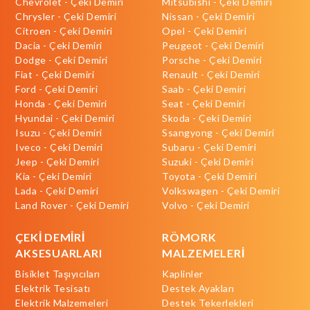
Chevrolet - Çeki Demiri
Mitsubishi - Çeki Demiri
Chrysler - Çeki Demiri
Nissan - Çeki Demiri
Citroen - Çeki Demiri
Opel - Çeki Demiri
Dacia - Çeki Demiri
Peugeot - Çeki Demiri
Dodge - Çeki Demiri
Porsche - Çeki Demiri
Fiat - Çeki Demiri
Renault - Çeki Demiri
Ford - Çeki Demiri
Saab - Çeki Demiri
Honda - Çeki Demiri
Seat - Çeki Demiri
Hyundai - Çeki Demiri
Skoda - Çeki Demiri
Isuzu - Çeki Demiri
Ssangyong - Çeki Demiri
Iveco - Çeki Demiri
Subaru - Çeki Demiri
Jeep - Çeki Demiri
Suzuki - Çeki Demiri
Kia - Çeki Demiri
Toyota - Çeki Demiri
Lada - Çeki Demiri
Volkswagen - Çeki Demiri
Land Rover - Çeki Demiri
Volvo - Çeki Demiri
ÇEKİ DEMİRİ
RÖMORK
AKSESUARLARI
MALZEMELERİ
Bisiklet Taşıyıcıları
Kaplinler
Elektrik Tesisatı
Destek Ayakları
Elektrik Malzemeleri
Destek Tekerlekleri