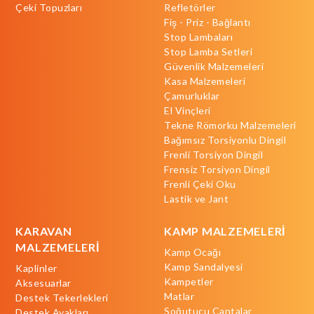
Çeki Topuzları
Refletörler
Fiş - Priz - Bağlantı
Stop Lambaları
Stop Lamba Setleri
Güvenlik Malzemeleri
Kasa Malzemeleri
Çamurluklar
El Vinçleri
Tekne Römorku Malzemeleri
Bağımsız Torsiyonlu Dingil
Frenli Torsiyon Dingil
Frensiz Torsiyon Dingil
Frenli Çeki Oku
Lastik ve Jant
KARAVAN
KAMP MALZEMELERİ
MALZEMELERİ
Kamp Ocağı
Kamp Sandalyesi
Kaplinler
Kampetler
Aksesuarlar
Matlar
Destek Tekerlekleri
Soğutucu Çantalar
Destek Ayakları