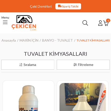
Çeki Demirleri
Sipariş Takibi
Menu
0
Anasayfa
MARİN İÇİN
BANYO - TUVALET
TUVALET KİMYASALLARI
TUVALET KİMYASALLARI
Sıralama
Filtreleme