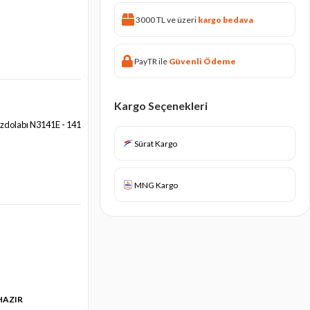
3000 TL ve üzeri
kargo bedava
PayTR ile
Güvenli Ödeme
Kargo Seçenekleri
Buzdolabı N3141E - 141
Sürat Kargo
MNG Kargo
 HAZIR