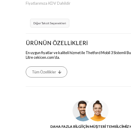
Fiyatlarımıza KDV Dahildir
Diğer Taksit Seçenekleri
›
ÜRÜNÜN ÖZELLİKLERİ
En uygun fiyatlar ve kaliteli hizmet ile Thetford Mobil 3 Sistemli 
Litre cekicen.com'da.
Tüm Özellikler
DAHA FAZLA BİLGİ İÇİN MÜŞTERİ TEMSİLCİMİZ