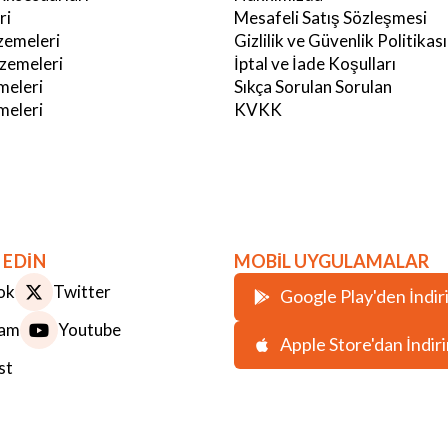
ri
Mesafeli Satış Sözleşmesi
emeleri
Gizlilik ve Güvenlik Politikası
zemeleri
İptal ve İade Koşulları
meleri
Sıkça Sorulan Sorulan
eleri
KVKK
 EDİN
MOBİL UYGULAMALAR
ok
Twitter
Google Play'den İndir
ram
Youtube
Apple Store'dan İndir
st