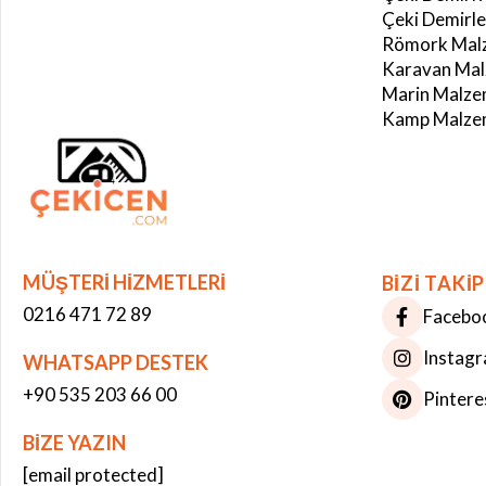
Çeki Demirle
Römork Malz
Karavan Mal
Marin Malze
Kamp Malzem
MÜŞTERİ HİZMETLERİ
BİZİ TAKİP
0216 471 72 89
Facebo
Instag
WHATSAPP DESTEK
+90 535 203 66 00
Pintere
BİZE YAZIN
Çerez Kullanımı
[email protected]
Bu web sitesinde çerezler kullanılmaktadır. Site deneyiminizi iyileştirmek ve