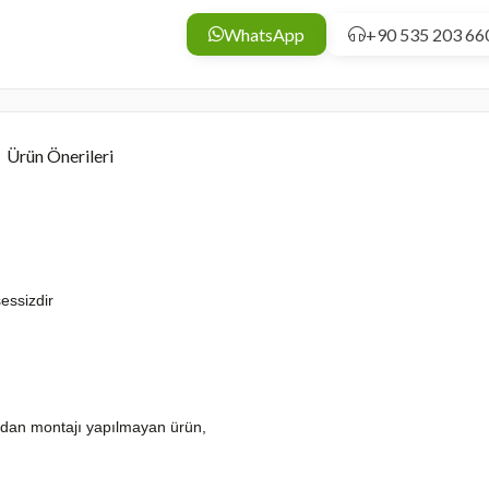
WhatsApp
+90 535 203 66
Ürün Önerileri
essizdir
fından montajı yapılmayan ürün,