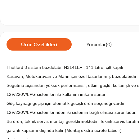
Ürün Özellikleri
Yorumlar
(0)
Thetford 3 sistem buzdolabı, N3141E+ , 141 Litre, çift kapılı
Karavan, Motokaravan ve Marin için özel tasarlanmış buzdolabıdır
Soğutma açısından yüksek performanslı, etkin, güçlü, kullanışlı ve s
12V/220V/LPG sistemleri ile kullanım imkanı sunar
Güç kaynağı geçişi için otomatik geçişli ürün seçeneği vardır
12V/220V/LPG sistemlerinden iki sistemin bağlı olması zorunludur.
Bu ürün, teknik servis montajı gerektirmektedir. Teknik servis tara
garanti kapsamı dışında kalır (Montaj ekstra ücrete tabidir)