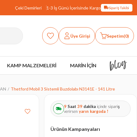
Çeki Demirleri
1-3 İş Günü İçerisinde Kargo
Sipariş Takibi
Üye Girişi
Sepetim
0
KAMP MALZEMELERİ
MARİN İÇİN
VAN
Thetford Mobil 3 Sistemli Buzdolabı N3141E - 141 Litre
9
Saat
39
dakika
içinde sipariş
verirsen
yarın
kargoda !
Ürünün Kampanyaları