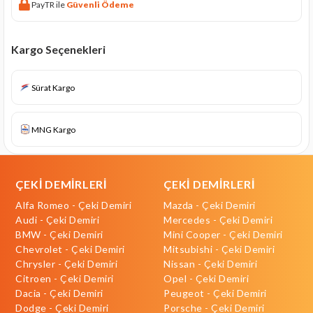
PayTR ile
Güvenli Ödeme
Kargo Seçenekleri
Sürat Kargo
MNG Kargo
ÇEKİ DEMİRLERİ
ÇEKİ DEMİRLERİ
Alfa Romeo - Çeki Demiri
Mazda - Çeki Demiri
Audi - Çeki Demiri
Mercedes - Çeki Demiri
BMW - Çeki Demiri
Mini Cooper - Çeki Demiri
Chevrolet - Çeki Demiri
Mitsubishi - Çeki Demiri
Chrysler - Çeki Demiri
Nissan - Çeki Demiri
Citroen - Çeki Demiri
Opel - Çeki Demiri
Dacia - Çeki Demiri
Peugeot - Çeki Demiri
Dodge - Çeki Demiri
Porsche - Çeki Demiri