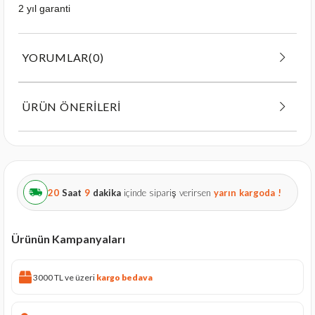
2 yıl garanti
YORUMLAR
(0)
ÜRÜN ÖNERILERI
20
Saat
9
dakika
içinde sipariş verirsen
yarın
kargoda !
Ürünün Kampanyaları
3000 TL ve üzeri
kargo bedava