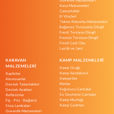
Güvenlik Malzemeleri
Kasa Malzemeleri
Çamurluklar
El Vinçleri
Tekne Römorku Malzemeleri
Bağımsız Torsiyonlu Dingil
Frenli Torsiyon Dingil
Frensiz Torsiyon Dingil
Frenli Çeki Oku
Lastik ve Jant
KARAVAN
KAMP MALZEMELERİ
MALZEMELERİ
Kamp Ocağı
Kamp Sandalyesi
Kaplinler
Kampetler
Aksesuarlar
Matlar
Destek Tekerlekleri
Soğutucu Çantalar
Destek Ayakları
Su Geçirmez Çantalar
Refletörler
Kamp Mutfağı
Fiş - Priz - Bağlantı
Kamp Çadırları
Stop Lambaları
Güvenlik Malzemeleri