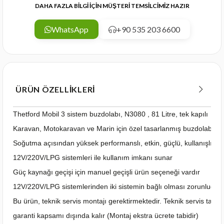
DAHA FAZLA BİLGİ İÇİN MÜŞTERİ TEMSİLCİMİZ HAZIR
WhatsApp
+90 535 203 6600
ÜRÜN ÖZELLIKLERI
Thetford Mobil 3 sistem buzdolabı, N3080 , 81 Litre, tek kapılı
Karavan, Motokaravan ve Marin için özel tasarlanmış buzdolabıdır
Soğutma açısından yüksek performanslı, etkin, güçlü, kullanışlı ve 
12V/220V/LPG sistemleri ile kullanım imkanı sunar
Güç kaynağı geçişi için manuel geçişli ürün seçeneği vardır
12V/220V/LPG sistemlerinden iki sistemin bağlı olması zorunludur
Bu ürün, teknik servis montajı gerektirmektedir. Teknik servis tar
garanti kapsamı dışında kalır (Montaj ekstra ücrete tabidir)