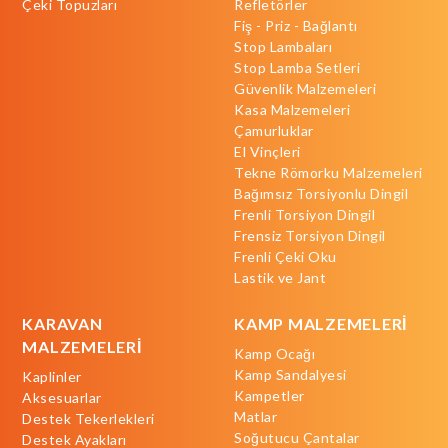
Çeki Topuzları
Refletörler
Fiş - Priz - Bağlantı
Stop Lambaları
Stop Lamba Setleri
Güvenlik Malzemeleri
Kasa Malzemeleri
Çamurluklar
El Vinçleri
Tekne Römorku Malzemeleri
Bağımsız Torsiyonlu Dingil
Frenli Torsiyon Dingil
Frensiz Torsiyon Dingil
Frenli Çeki Oku
Lastik ve Jant
KARAVAN
KAMP MALZEMELERİ
MALZEMELERİ
Kamp Ocağı
Kamp Sandalyesi
Kaplinler
Kampetler
Aksesuarlar
Matlar
Destek Tekerlekleri
Soğutucu Çantalar
Destek Ayakları