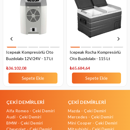
Icepeak Kompresörlü Oto
Icepeak Rocha Kompresörlü
Buzdolabı 12V/24V - 17 Lt
Oto Buzdolabı - 115 Lt
₺36.102,08
₺65.684,64
Sepete Ekle
Sepete Ekle
ÇEKİ DEMİRLERİ
ÇEKİ DEMİRLERİ
Alfa Romeo - Çeki Demiri
Mazda - Çeki Demiri
Audi - Çeki Demiri
Mercedes - Çeki Demiri
BMW - Çeki Demiri
Mini Cooper - Çeki Demiri
Chevrolet - Çeki Demiri
Mitsubishi - Çeki Demiri