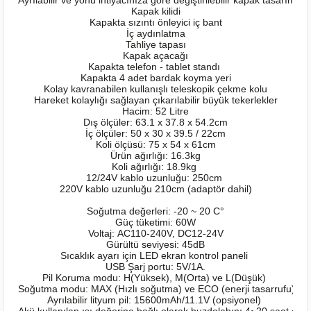
Kapak kilidi
Kapakta sızıntı önleyici iç bant
İç aydınlatma
Tahliye tapası
Kapak açacağı
Kapakta telefon - tablet standı
Kapakta 4 adet bardak koyma yeri
Kolay kavranabilen kullanışlı teleskopik çekme kolu
Hareket kolaylığı sağlayan çıkarılabilir büyük tekerlekler
Hacim: 52 Litre
Dış ölçüler: 63.1 x 37.8 x 54.2cm
İç ölçüler: 50 x 30 x 39.5 / 22cm
Koli ölçüsü: 75 x 54 x 61cm
Ürün ağırlığı: 16.3kg
Koli ağırlığı: 18.9kg
12/24V kablo uzunluğu: 250cm
220V kablo uzunluğu 210cm (adaptör dahil)
Soğutma değerleri: -20 ~ 20 C°
Güç tüketimi: 60W
Voltaj: AC110-240V, DC12-24V
Gürültü seviyesi: 45dB
Sıcaklık ayarı için LED ekran kontrol paneli
USB Şarj portu: 5V/1A.
Pil Koruma modu: H(Yüksek), M(Orta) ve L(Düşük)
Soğutma modu: MAX (Hızlı soğutma) ve ECO (enerji tasarrufu)
Ayrılabilir lityum pil: 15600mAh/11.1V (opsiyonel)
Akü kullanılan ısı değerine bağlı olarak buzdolabını 4~20 saat çalı