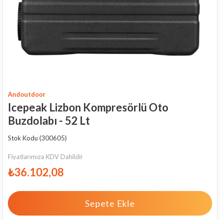
Andoutdoor
Icepeak Lizbon Kompresörlü Oto
Buzdolabı - 52 Lt
Stok Kodu
(300605)
Fiyatlarımıza KDV Dahildir
₺36.102,08