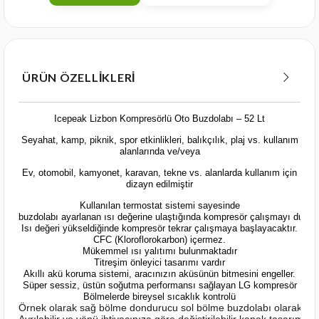
ÜRÜN ÖZELLIKLERI
Icepeak Lizbon Kompresörlü Oto Buzdolabı – 52 Lt
Seyahat, kamp, piknik, spor etkinlikleri, balıkçılık, plaj vs. kullanım
alanlarında ve/veya
Ev, otomobil, kamyonet, karavan, tekne vs. alanlarda kullanım için
dizayn edilmiştir
Kullanılan termostat sistemi sayesinde
buzdolabı ayarlanan ısı değerine ulaştığında kompresör çalışmayı durdur
Isı değeri yükseldiğinde kompresör tekrar çalışmaya başlayacaktır.
CFC (Kloroflorokarbon) içermez.
Mükemmel ısı yalıtımı bulunmaktadır
Titreşim önleyici tasarımı vardır
Akıllı akü koruma sistemi, aracınızın aküsünün bitmesini engeller.
Süper sessiz, üstün soğutma performansı sağlayan LG kompresör
Bölmelerde bireysel sıcaklık kontrolü
Örnek olarak sağ bölme dondurucu sol bölme buzdolabı olarak kullan
Ayrılabilir ve yönü ihtiyacınıza göre değiştirilebilir kapak tasarımı