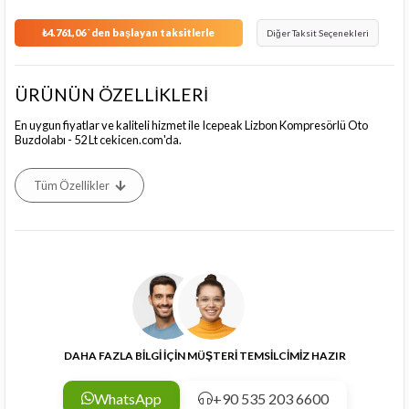
₺4.761,06
`den başlayan taksitlerle
Diğer Taksit Seçenekleri
ÜRÜNÜN ÖZELLİKLERİ
En uygun fiyatlar ve kaliteli hizmet ile Icepeak Lizbon Kompresörlü Oto
Buzdolabı - 52 Lt cekicen.com'da.
Tüm Özellikler
DAHA FAZLA BİLGİ İÇİN MÜŞTERİ TEMSİLCİMİZ HAZIR
WhatsApp
+90 535 203 6600