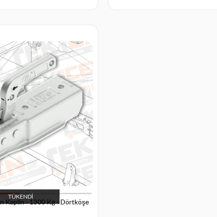
TÜKENDI
 Kaplin - 1300 Kg - Dörtköşe