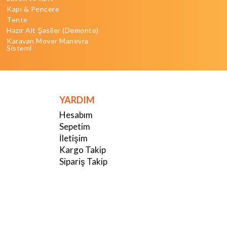
Kapı & Pencere
Tente
Hazır Alt Şasiler (Demonte)
Karavan Mover Manevra
Sistemi
YARDIM
Hesabım
Sepetim
İletişim
Kargo Takip
Sipariş Takip