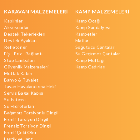
KARAVAN MALZEMELERİ
KAMP MALZEMELERİ
Kaplinler
Kamp Ocağı
Aksesuarlar
Kamp Sandalyesi
Destek Tekerlekleri
Kampetler
Destek Ayakları
Matlar
Refletörler
Soğutucu Çantalar
Fiş - Priz - Bağlantı
Su Geçirmez Çantalar
Stop Lambaları
Kamp Mutfağı
Güvenlik Malzemeleri
Kamp Çadırları
Mutfak Kabin
Banyo & Tuvalet
Tavan Havalandırma Heki
Servis Bagaj Kapısı
Su Isıtıcısı
Su Hidroforları
Bağımsız Torsiyonlu Dingil
Frenli Torsiyon Dingil
Frensiz Torsiyon Dingil
Frenli Çeki Oku
Lastik ve Jant