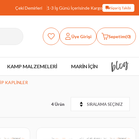
Çeki Demirleri
1-3 İş Günü İçerisinde Kargo
Sipariş Takibi
Üye Girişi
Sepetim
0
KAMP MALZEMELERİ
MARİN İÇİN
İP KAPLİNLER
4 Ürün