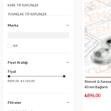
KARE TİP KAPLİNLER
YUVARLAK TİP KAPLİNLER
V TİP KAPLİNLER
Marka
SPP
Fiyat Aralığı
₺895,00 - ₺1.520,00
Römork & Karavan
40 mm Bağlantı
₺896,00
Filtreler