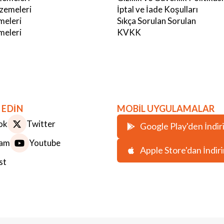
zemeleri
İptal ve İade Koşulları
meleri
Sıkça Sorulan Sorulan
eleri
KVKK
 EDİN
MOBİL UYGULAMALAR
ok
Twitter
Google Play'den İndir
ram
Youtube
Apple Store'dan İndir
st