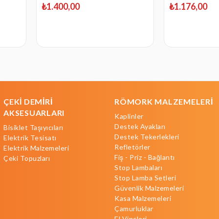
₺1.400,00
₺1.176,00
ÇEKİ DEMİRİ
RÖMORK MALZEMELERİ
AKSESUARLARI
Kaplinler
Destek Ayakları
Bisiklet Taşıyıcıları
Destek Tekerlekleri
Elektrik Tesisatı
Refletörler
Elektrik Malzemeleri
Fiş - Priz - Bağlantı
Çeki Topuzları
Stop Lambaları
Stop Lamba Setleri
Güvenlik Malzemeleri
Kasa Malzemeleri
Çamurluklar
El Vinçleri