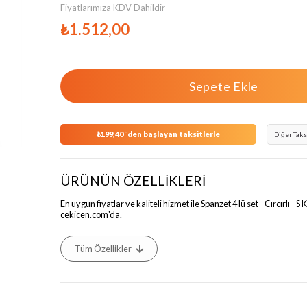
Fiyatlarımıza KDV Dahildir
₺1.512,00
₺199,40
`den başlayan taksitlerle
Diğer Taks
ÜRÜNÜN ÖZELLİKLERİ
En uygun fiyatlar ve kaliteli hizmet ile Spanzet 4 lü set - Cırcırlı - S
cekicen.com'da.
Tüm Özellikler