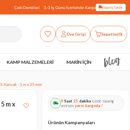
Çeki Demirleri
1-3 İş Günü İçerisinde Kargo
Sipariş Takibi
Üye Girişi
Sepetim
0
KAMP MALZEMELERİ
MARİN İÇİN
 - S Kancalı - 5 m x 25 mm
9
Saat
25
dakika
içinde sipariş
- 5 m x
verirsen
yarın
kargoda !
Ürünün Kampanyaları