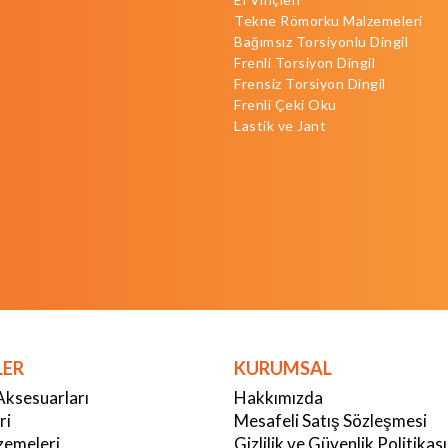
Tekne Römorku Malzemeleri
Bağımsız Torsiyonlu Dingil
Frenli Torsiyon Dingil
Frensiz Torsiyon Dingil
Frenli Çeki Oku
Lastik ve Jant
LER
KURUMSAL
Aksesuarları
Hakkımızda
ri
Mesafeli Satış Sözleşmesi
emeleri
Gizlilik ve Güvenlik Politikası