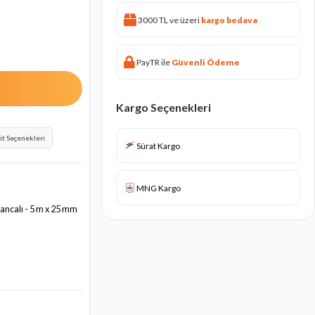
3000 TL ve üzeri
kargo bedava
PayTR ile
Güvenli Ödeme
Kargo Seçenekleri
it Seçenekleri
Sürat Kargo
MNG Kargo
 Kancalı - 5 m x 25 mm