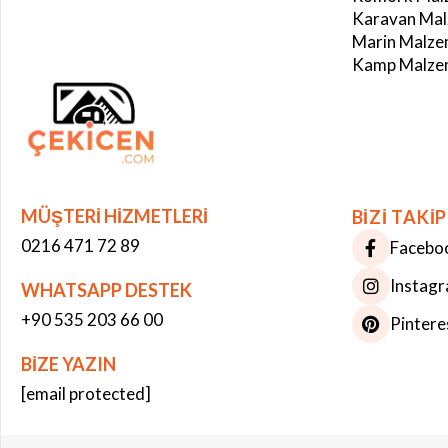
Karavan Mal
Marin Malze
Kamp Malzem
MÜŞTERİ HİZMETLERİ
BİZİ TAKİP
0216 471 72 89
Facebo
Instag
WHATSAPP DESTEK
+90 535 203 66 00
Pintere
BİZE YAZIN
Çerez Kullanımı
[email protected]
Bu web sitesinde çerezler kullanılmaktadır. Site deneyiminizi iyileştirmek ve
kişiselleştirmek için çerezler kullanıyoruz. Bazı çerezler istatistiksel amaçlar
için kullanılırken bazıları üçüncü taraf hizmetler tarafından kullanılır.
Daha
fazla bilgi