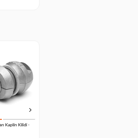
 Kaplin Kilidi -
Römork & Karavan Kaplin Kilidi -
Üniversal Topuza Geçmeli Tip