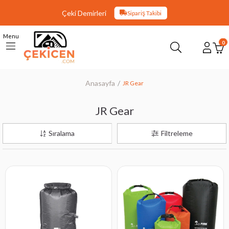
Çeki Demirleri
Sipariş Takibi
Menu
0
Anasayfa
JR Gear
JR Gear
Sıralama
Filtreleme