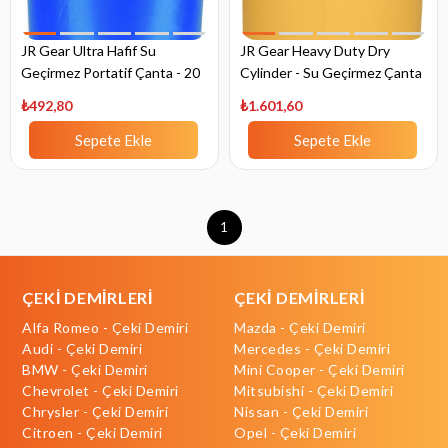
JR Gear Ultra Hafif Su
JR Gear Heavy Duty Dry
Geçirmez Portatif Çanta - 20
Cylinder - Su Geçirmez Çanta
Lt
- 20 Lt
₺492,80
₺1.601,60
Sepete Ekle
Sepete Ekle
1
ÇEKİ DEMİRLERİ
ÇEKİ DEMİRLERİ
Alfa Romeo - Çeki Demiri
Mazda - Çeki Demiri
Audi - Çeki Demiri
Mercedes - Çeki Demiri
BMW - Çeki Demiri
Mini Cooper - Çeki Demiri
Chevrolet - Çeki Demiri
Mitsubishi - Çeki Demiri
Chrysler - Çeki Demiri
Nissan - Çeki Demiri
Citroen - Çeki Demiri
Opel - Çeki Demiri