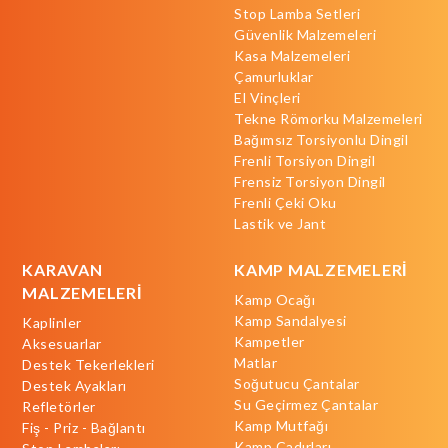
Stop Lamba Setleri
Güvenlik Malzemeleri
Kasa Malzemeleri
Çamurluklar
El Vinçleri
Tekne Römorku Malzemeleri
Bağımsız Torsiyonlu Dingil
Frenli Torsiyon Dingil
Frensiz Torsiyon Dingil
Frenli Çeki Oku
Lastik ve Jant
KARAVAN
KAMP MALZEMELERİ
MALZEMELERİ
Kamp Ocağı
Kamp Sandalyesi
Kaplinler
Kampetler
Aksesuarlar
Matlar
Destek Tekerlekleri
Soğutucu Çantalar
Destek Ayakları
Su Geçirmez Çantalar
Refletörler
Kamp Mutfağı
Fiş - Priz - Bağlantı
Kamp Çadırları