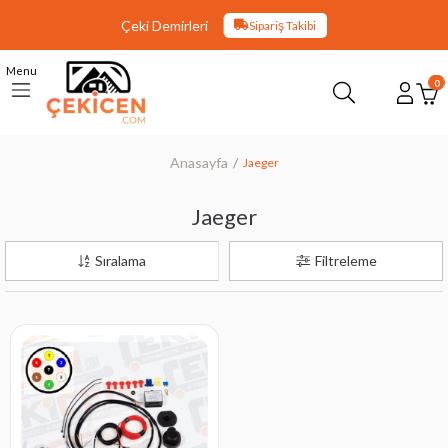
Çeki Demirleri
Sipariş Takibi
Menu
0
Anasayfa
Jaeger
Jaeger
Sıralama
Filtreleme