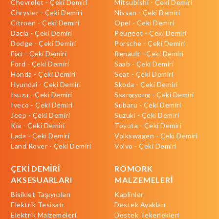
Chevrolet - Çeki Demiri
Mitsubishi - Çeki Demiri
Chrysler - Çeki Demiri
Nissan - Çeki Demiri
Citroen - Çeki Demiri
Opel - Çeki Demiri
Dacia - Çeki Demiri
Peugeot - Çeki Demiri
Dodge - Çeki Demiri
Porsche - Çeki Demiri
Fiat - Çeki Demiri
Renault - Çeki Demiri
Ford - Çeki Demiri
Saab - Çeki Demiri
Honda - Çeki Demiri
Seat - Çeki Demiri
Hyundai - Çeki Demiri
Skoda - Çeki Demiri
Isuzu - Çeki Demiri
Ssangyong - Çeki Demiri
Iveco - Çeki Demiri
Subaru - Çeki Demiri
Jeep - Çeki Demiri
Suzuki - Çeki Demiri
Kia - Çeki Demiri
Toyota - Çeki Demiri
Lada - Çeki Demiri
Volkswagen - Çeki Demiri
Land Rover - Çeki Demiri
Volvo - Çeki Demiri
ÇEKİ DEMİRİ
RÖMORK
AKSESUARLARI
MALZEMELERİ
Bisiklet Taşıyıcıları
Kaplinler
Elektrik Tesisatı
Destek Ayakları
Elektrik Malzemeleri
Destek Tekerlekleri