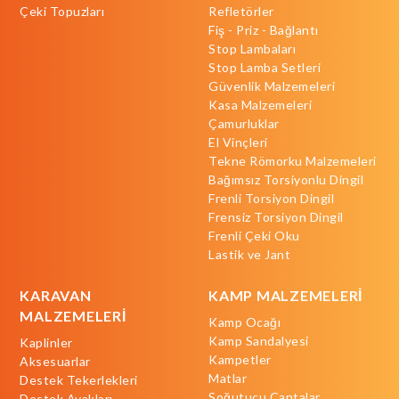
Çeki Topuzları
Refletörler
Fiş - Priz - Bağlantı
Stop Lambaları
Stop Lamba Setleri
Güvenlik Malzemeleri
Kasa Malzemeleri
Çamurluklar
El Vinçleri
Tekne Römorku Malzemeleri
Bağımsız Torsiyonlu Dingil
Frenli Torsiyon Dingil
Frensiz Torsiyon Dingil
Frenli Çeki Oku
Lastik ve Jant
KARAVAN
KAMP MALZEMELERİ
MALZEMELERİ
Kamp Ocağı
Kamp Sandalyesi
Kaplinler
Kampetler
Aksesuarlar
Matlar
Destek Tekerlekleri
Soğutucu Çantalar
Destek Ayakları