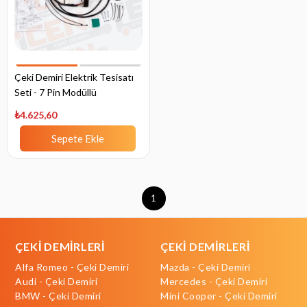
Çeki Demiri Elektrik Tesisatı
Seti - 7 Pin Modüllü
₺4.625,60
Sepete Ekle
1
ÇEKİ DEMİRLERİ
ÇEKİ DEMİRLERİ
Alfa Romeo - Çeki Demiri
Mazda - Çeki Demiri
Audi - Çeki Demiri
Mercedes - Çeki Demiri
BMW - Çeki Demiri
Mini Cooper - Çeki Demiri