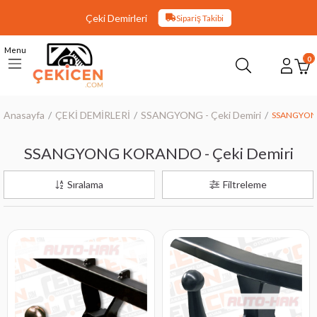
Çeki Demirleri
Sipariş Takibi
Menu
0
Anasayfa
ÇEKİ DEMİRLERİ
SSANGYONG - Çeki Demiri
SSANGYONG
SSANGYONG KORANDO - Çeki Demiri
Sıralama
Filtreleme