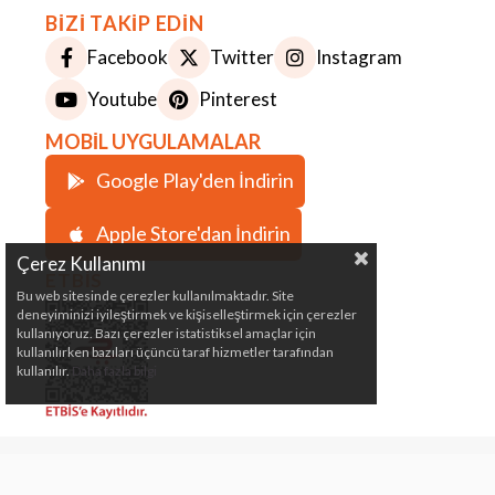
BİZİ TAKİP EDİN
Facebook
Twitter
Instagram
Youtube
Pinterest
MOBİL UYGULAMALAR
Google Play'den İndirin
Apple Store'dan İndirin
Çerez Kullanımı
ETBİS
Bu web sitesinde çerezler kullanılmaktadır. Site
deneyiminizi iyileştirmek ve kişiselleştirmek için çerezler
kullanıyoruz. Bazı çerezler istatistiksel amaçlar için
kullanılırken bazıları üçüncü taraf hizmetler tarafından
kullanılır.
Daha fazla bilgi
Çeki Demiri, Karavan, Römork, Kamp ve Marin
Malzemeleri Satış Mağazası