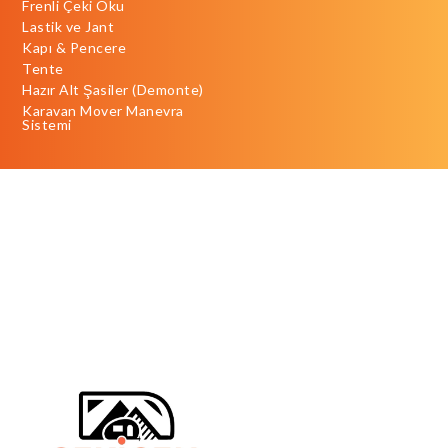
Frenli Çeki Oku
Lastik ve Jant
Kapı & Pencere
Tente
Hazır Alt Şasiler (Demonte)
Karavan Mover Manevra
Sistemi