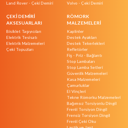
Land Rover - Çeki Demiri
Volvo - Çeki Demiri
ÇEKİ DEMİRİ
RÖMORK
AKSESUARLARI
MALZEMELERİ
Bisiklet Taşıyıcıları
Kaplinler
Elektrik Tesisatı
Destek Ayakları
Elektrik Malzemeleri
Destek Tekerlekleri
Çeki Topuzları
Refletörler
Fiş - Priz - Bağlantı
Stop Lambaları
Stop Lamba Setleri
Güvenlik Malzemeleri
Kasa Malzemeleri
Çamurluklar
El Vinçleri
Tekne Römorku Malzemeleri
Bağımsız Torsiyonlu Dingil
Frenli Torsiyon Dingil
Frensiz Torsiyon Dingil
Frenli Çeki Oku
Lastik ve Jant