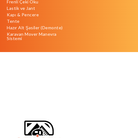
Frenli Çeki Oku
Lastik ve Jant
Kapı & Pencere
Tente
Hazır Alt Şasiler (Demonte)
Karavan Mover Manevra
Sistemi