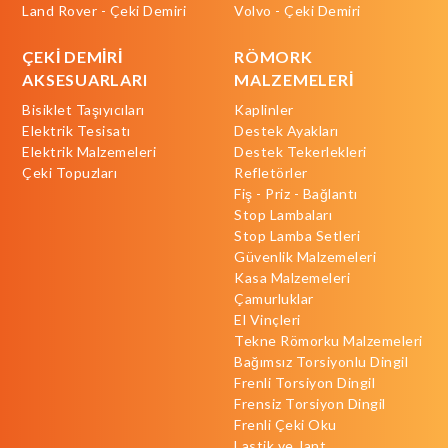
Land Rover - Çeki Demiri
Volvo - Çeki Demiri
ÇEKİ DEMİRİ
RÖMORK
AKSESUARLARI
MALZEMELERİ
Bisiklet Taşıyıcıları
Kaplinler
Elektrik Tesisatı
Destek Ayakları
Elektrik Malzemeleri
Destek Tekerlekleri
Çeki Topuzları
Refletörler
Fiş - Priz - Bağlantı
Stop Lambaları
Stop Lamba Setleri
Güvenlik Malzemeleri
Kasa Malzemeleri
Çamurluklar
El Vinçleri
Tekne Römorku Malzemeleri
Bağımsız Torsiyonlu Dingil
Frenli Torsiyon Dingil
Frensiz Torsiyon Dingil
Frenli Çeki Oku
Lastik ve Jant