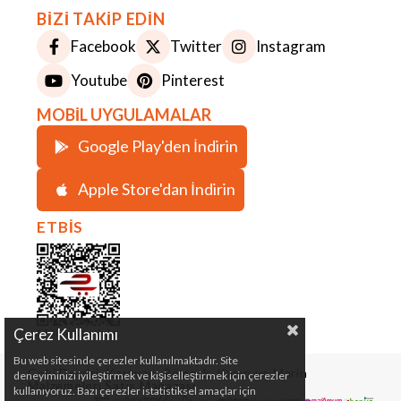
BİZİ TAKİP EDİN
Facebook
Twitter
Instagram
Youtube
Pinterest
MOBİL UYGULAMALAR
Google Play'den İndirin
Apple Store'dan İndirin
ETBİS
Çerez Kullanımı
Bu web sitesinde çerezler kullanılmaktadır. Site
Çeki Demiri, Karavan, Römork, Kamp ve Marin
deneyiminizi iyileştirmek ve kişiselleştirmek için çerezler
Malzemeleri Satış Mağazası
kullanıyoruz. Bazı çerezler istatistiksel amaçlar için