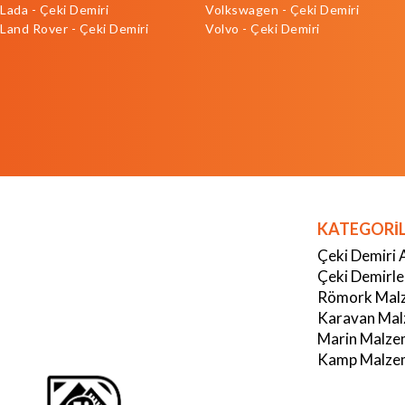
Lada - Çeki Demiri
Volkswagen - Çeki Demiri
Land Rover - Çeki Demiri
Volvo - Çeki Demiri
KATEGORİ
Çeki Demiri 
Çeki Demirle
Römork Malz
Karavan Mal
Marin Malze
Kamp Malzem