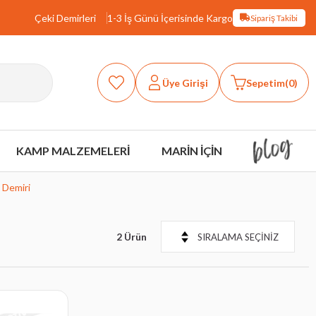
Çeki Demirleri
1-3 İş Günü İçerisinde Kargo
Sipariş Takibi
Üye Girişi
Sepetim
0
KAMP MALZEMELERİ
MARİN İÇİN
 Demiri
2 Ürün