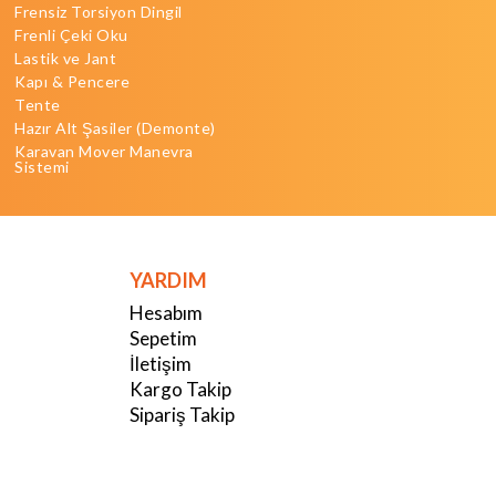
Frensiz Torsiyon Dingil
Frenli Çeki Oku
Lastik ve Jant
Kapı & Pencere
Tente
Hazır Alt Şasiler (Demonte)
Karavan Mover Manevra
Sistemi
YARDIM
Hesabım
Sepetim
İletişim
Kargo Takip
Sipariş Takip