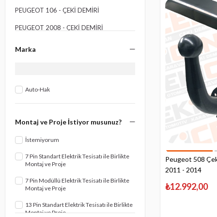
PEUGEOT 106 - ÇEKI DEMIRI
PEUGEOT 2008 - ÇEKI DEMIRI
PEUGEOT 206 - ÇEKI DEMIRI
Marka
PEUGEOT 207 - ÇEKI DEMIRI
PEUGEOT 208 - ÇEKI DEMIRI
Auto-Hak
PEUGEOT 3008 - ÇEKI DEMIRI
PEUGEOT 301 - ÇEKI DEMIRI
Montaj ve Proje İstiyor musunuz?
PEUGEOT 307 - ÇEKI DEMIRI
İstemiyorum
PEUGEOT 308 - ÇEKI DEMIRI
7 Pin Standart Elektrik Tesisatı ile Birlikte
Peugeot 508 Çeki
Montaj ve Proje
PEUGEOT 4007 - ÇEKI DEMIRI
2011 - 2014
7 Pin Modüllü Elektrik Tesisatı ile Birlikte
PEUGEOT 407 - ÇEKI DEMIRI
₺12.992,00
Montaj ve Proje
PEUGEOT 5008 - ÇEKI DEMIRI
13 Pin Standart Elektrik Tesisatı ile Birlikte
Montaj ve Proje