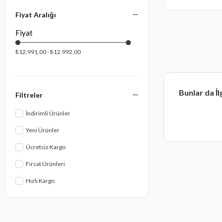
PEUGEOT 806 - ÇEKI DEMIRI
13 Pin Modüllü Elektrik Tesisatı ile Birlikte
Fiyat Aralığı
PEUGEOT BIPPER - ÇEKI DEMIRI
Montaj ve Proje
PEUGEOT BOXER - ÇEKI DEMIRI
₺12.991,00 - ₺12.992,00
PEUGEOT EXPERT - ÇEKI DEMIRI
PEUGEOT PARTNER - ÇEKI DEMIRI
Bunlar da İl
Filtreler
İndirimli Ürünler
Yeni Ürünler
Ücretsiz Kargo
Fırsat Ürünleri
Hızlı Kargo