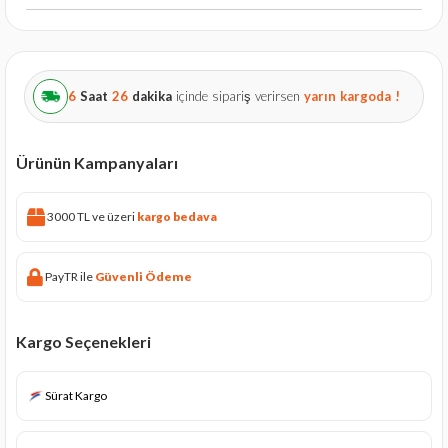
6
Saat
26
dakika
içinde sipariş verirsen
yarın
kargoda !
Ürünün Kampanyaları
3000 TL ve üzeri
kargo bedava
PayTR ile
Güvenli Ödeme
Kargo Seçenekleri
Sürat Kargo