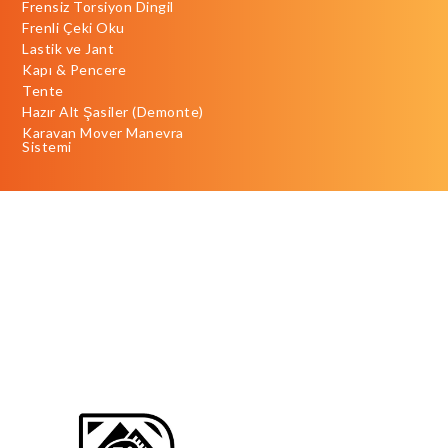
Frensiz Torsiyon Dingil
Frenli Çeki Oku
Lastik ve Jant
Kapı & Pencere
Tente
Hazır Alt Şasiler (Demonte)
Karavan Mover Manevra
Sistemi