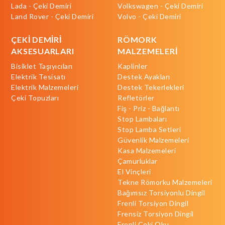
Lada - Çeki Demiri
Volkswagen - Çeki Demiri
Land Rover - Çeki Demiri
Volvo - Çeki Demiri
ÇEKİ DEMİRİ
RÖMORK
AKSESUARLARI
MALZEMELERİ
Bisiklet Taşıyıcıları
Kaplinler
Elektrik Tesisatı
Destek Ayakları
Elektrik Malzemeleri
Destek Tekerlekleri
Çeki Topuzları
Refletörler
Fiş - Priz - Bağlantı
Stop Lambaları
Stop Lamba Setleri
Güvenlik Malzemeleri
Kasa Malzemeleri
Çamurluklar
El Vinçleri
Tekne Römorku Malzemeleri
Bağımsız Torsiyonlu Dingil
Frenli Torsiyon Dingil
Frensiz Torsiyon Dingil
Frenli Çeki Oku