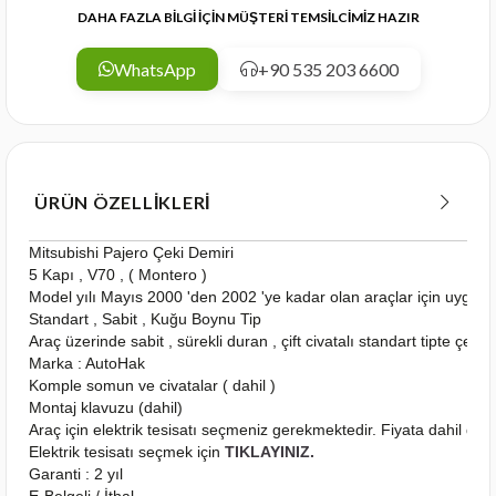
DAHA FAZLA BİLGİ İÇİN MÜŞTERİ TEMSİLCİMİZ HAZIR
WhatsApp
+90 535 203 6600
ÜRÜN ÖZELLIKLERI
Mitsubishi Pajero Çeki Demiri
5 Kapı , V70 , ( Montero )
Model yılı Mayıs 2000 'den 2002 'ye kadar olan araçlar için uygun
Standart , Sabit , Kuğu Boynu Tip
Araç üzerinde sabit , sürekli duran , çift civatalı standart tipte çeki
Marka : AutoHak
Komple somun ve civatalar ( dahil )
Montaj klavuzu (dahil)
Araç için elektrik tesisatı seçmeniz gerekmektedir. Fiyata dahil deği
Elektrik tesisatı seçmek için
TIKLAYINIZ.
Garanti : 2 yıl
E-Belgeli / İthal