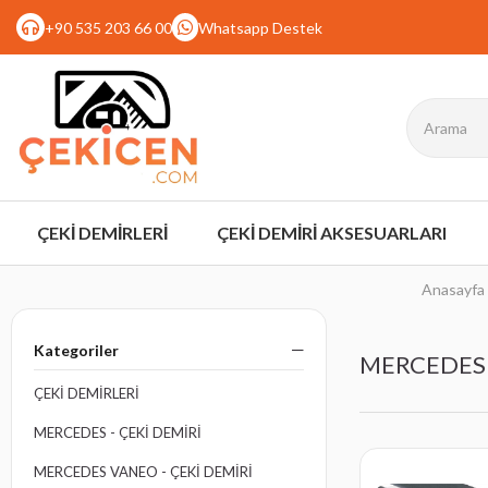
+90 535 203 66 00
Whatsapp Destek
ÇEKİ DEMİRLERİ
ÇEKİ DEMİRİ AKSESUARLARI
Anasayfa
Kategoriler
MERCEDES V
ÇEKİ DEMİRLERİ
MERCEDES - ÇEKI DEMIRI
MERCEDES VANEO - ÇEKI DEMIRI