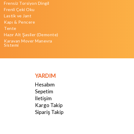
Frensiz Torsiyon Dingil
Frenli Çeki Oku
Lastik ve Jant
Kapı & Pencere
Tente
Hazır Alt Şasiler (Demonte)
Karavan Mover Manevra
Sistemi
YARDIM
Hesabım
Sepetim
İletişim
Kargo Takip
Sipariş Takip