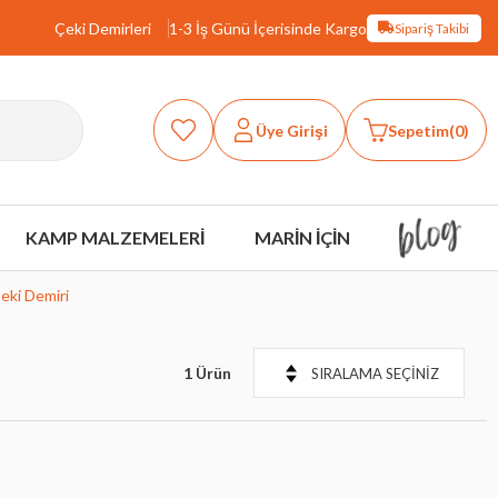
Çeki Demirleri
1-3 İş Günü İçerisinde Kargo
Sipariş Takibi
Üye Girişi
Sepetim
0
KAMP MALZEMELERİ
MARİN İÇİN
ki Demiri
1 Ürün