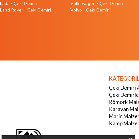
Lada - Çeki Demiri
Volkswagen - Çeki Demiri
Land Rover - Çeki Demiri
Volvo - Çeki Demiri
KATEGORİ
Çeki Demiri 
Çeki Demirle
Römork Malz
Karavan Mal
Marin Malze
Kamp Malzem