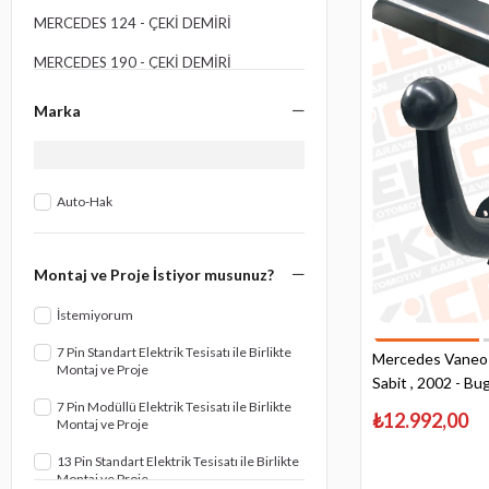
MERCEDES 124 - ÇEKI DEMIRI
MERCEDES 190 - ÇEKI DEMIRI
MERCEDES A CLASS - ÇEKI DEMIRI
Marka
MERCEDES B CLASS - ÇEKI DEMIRI
MERCEDES C CLASS - ÇEKI DEMIRI
Auto-Hak
MERCEDES E CLASS - ÇEKI DEMIRI
MERCEDES G CLASS - ÇEKI DEMIRI
Montaj ve Proje İstiyor musunuz?
MERCEDES S CLASS - ÇEKI DEMIRI
İstemiyorum
MERCEDES V CLASS - ÇEKI DEMIRI
7 Pin Standart Elektrik Tesisatı ile Birlikte
Mercedes Vaneo Ç
Montaj ve Proje
MERCEDES X CLASS - ÇEKI DEMIRI
Sabit , 2002 - B
7 Pin Modüllü Elektrik Tesisatı ile Birlikte
MERCEDES CITAN - ÇEKI DEMIRI
₺12.992,00
Montaj ve Proje
MERCEDES CLA - ÇEKI DEMIRI
13 Pin Standart Elektrik Tesisatı ile Birlikte
Montaj ve Proje