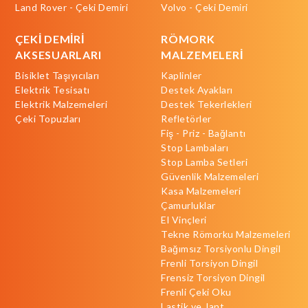
Land Rover - Çeki Demiri
Volvo - Çeki Demiri
ÇEKİ DEMİRİ
RÖMORK
AKSESUARLARI
MALZEMELERİ
Bisiklet Taşıyıcıları
Kaplinler
Elektrik Tesisatı
Destek Ayakları
Elektrik Malzemeleri
Destek Tekerlekleri
Çeki Topuzları
Refletörler
Fiş - Priz - Bağlantı
Stop Lambaları
Stop Lamba Setleri
Güvenlik Malzemeleri
Kasa Malzemeleri
Çamurluklar
El Vinçleri
Tekne Römorku Malzemeleri
Bağımsız Torsiyonlu Dingil
Frenli Torsiyon Dingil
Frensiz Torsiyon Dingil
Frenli Çeki Oku
Lastik ve Jant