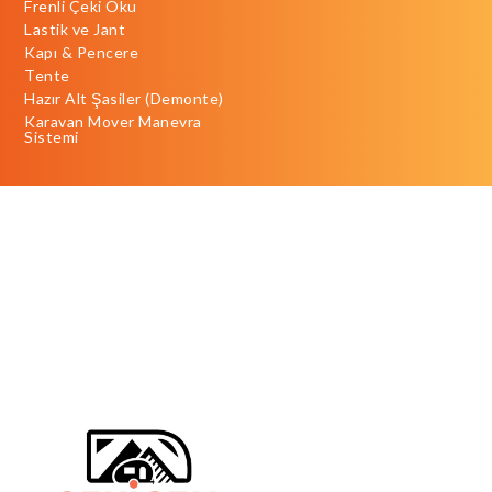
Frenli Çeki Oku
Lastik ve Jant
Kapı & Pencere
Tente
Hazır Alt Şasiler (Demonte)
Karavan Mover Manevra
Sistemi