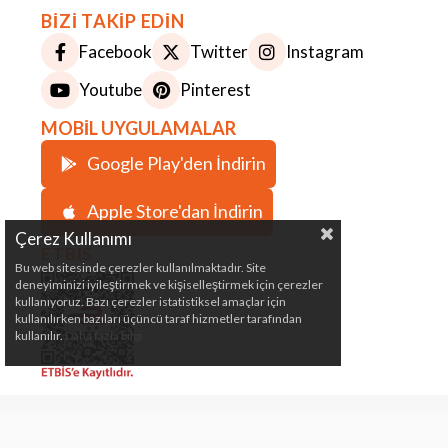
BİZİ TAKİP EDİN
Facebook
Twitter
Instagram
Youtube
Pinterest
MOBİL UYGULAMALAR
Google Play'den İndirin
Apple Store'dan İndirin
Çerez Kullanımı
ETBİS
Bu web sitesinde çerezler kullanılmaktadır. Site
deneyiminizi iyileştirmek ve kişiselleştirmek için çerezler
kullanıyoruz. Bazı çerezler istatistiksel amaçlar için
kullanılırken bazıları üçüncü taraf hizmetler tarafından
kullanılır.
Daha fazla bilgi
Çeki Demiri, Karavan, Römork, Kamp ve Marin
Malzemeleri Satış Mağazası