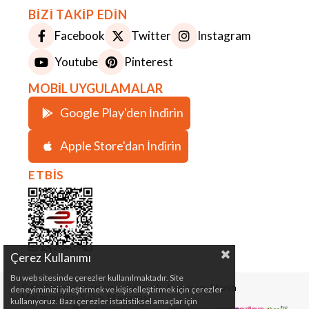
BİZİ TAKİP EDİN
Facebook
Twitter
Instagram
Youtube
Pinterest
MOBİL UYGULAMALAR
Google Play'den İndirin
Apple Store'dan İndirin
ETBİS
Çerez Kullanımı
Bu web sitesinde çerezler kullanılmaktadır. Site
Çeki Demiri, Karavan, Römork, Kamp ve Marin
deneyiminizi iyileştirmek ve kişiselleştirmek için çerezler
Malzemeleri Satış Mağazası
kullanıyoruz. Bazı çerezler istatistiksel amaçlar için