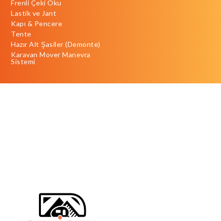
Frenli Çeki Oku
Lastik ve Jant
Kapı & Pencere
Tente
Hazır Alt Şasiler (Demonte)
Karavan Mover Manevra
Sistemi