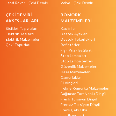
Land Rover - Çeki Demiri
Volvo - Çeki Demiri
ÇEKİ DEMİRİ
RÖMORK
AKSESUARLARI
MALZEMELERİ
Bisiklet Taşıyıcıları
Kaplinler
Elektrik Tesisatı
Destek Ayakları
Elektrik Malzemeleri
Destek Tekerlekleri
Çeki Topuzları
Refletörler
Fiş - Priz - Bağlantı
Stop Lambaları
Stop Lamba Setleri
Güvenlik Malzemeleri
Kasa Malzemeleri
Çamurluklar
El Vinçleri
Tekne Römorku Malzemeleri
Bağımsız Torsiyonlu Dingil
Frenli Torsiyon Dingil
Frensiz Torsiyon Dingil
Frenli Çeki Oku
Lastik ve Jant