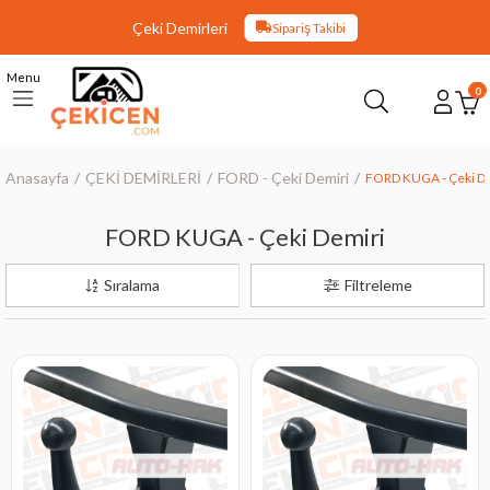
Çeki Demirleri
Sipariş Takibi
Menu
0
Anasayfa
ÇEKİ DEMİRLERİ
FORD - Çeki Demiri
FORD KUGA - Çeki D
FORD KUGA - Çeki Demiri
Sıralama
Filtreleme