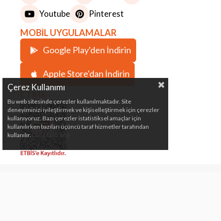
Youtube
Pinterest
MOBİL UYGULAMALAR
Google Play'den İndirin
Apple Store'dan İndirin
Çerez Kullanımı
ETBİS
Bu web sitesinde çerezler kullanılmaktadır. Site
deneyiminizi iyileştirmek ve kişiselleştirmek için çerezler
kullanıyoruz. Bazı çerezler istatistiksel amaçlar için
kullanılırken bazıları üçüncü taraf hizmetler tarafından
kullanılır.
Daha fazla bilgi
Çeki Demiri, Karavan, Römork, Kamp ve Marin
Malzemeleri Satış Mağazası