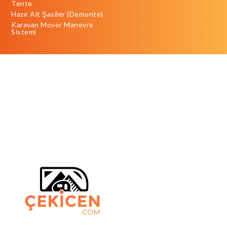
Tente
Hazır Alt Şasiler (Demonte)
Karavan Mover Manevra
Sistemi