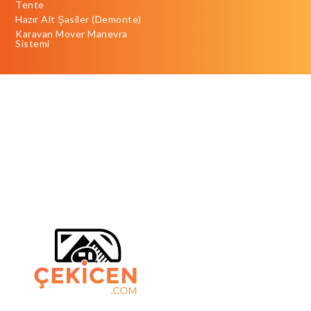
Tente
Hazır Alt Şasiler (Demonte)
Karavan Mover Manevra
Sistemi