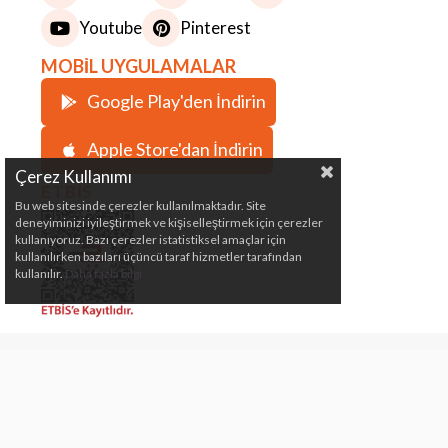
Youtube
Pinterest
MOBİL UYGULAMALAR
Google Play'den İndirin
Apple Store'dan İndirin
Çerez Kullanımı
ETBİS
Bu web sitesinde çerezler kullanılmaktadır. Site
deneyiminizi iyileştirmek ve kişiselleştirmek için çerezler
kullanıyoruz. Bazı çerezler istatistiksel amaçlar için
kullanılırken bazıları üçüncü taraf hizmetler tarafından
kullanılır.
Daha fazla bilgi
Çeki Demiri, Karavan, Römork, Kamp ve Marin
Malzemeleri Satış Mağazası