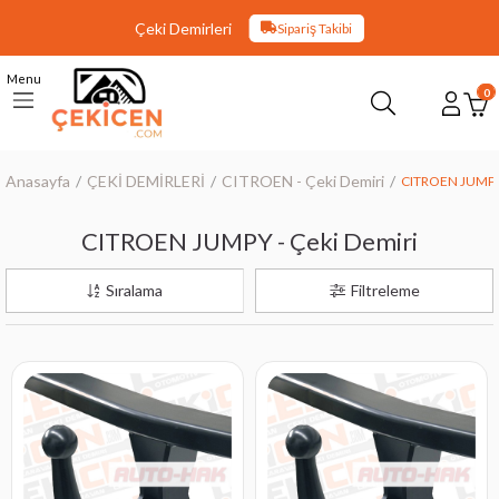
Çeki Demirleri
Sipariş Takibi
Menu
0
Anasayfa
ÇEKİ DEMİRLERİ
CITROEN - Çeki Demiri
CITROEN JUMPY 
CITROEN JUMPY - Çeki Demiri
Sıralama
Filtreleme