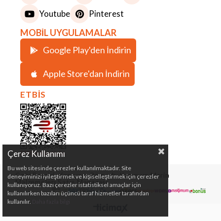
Youtube
Pinterest
MOBİL UYGULAMALAR
Google Play'den İndirin
Apple Store'dan İndirin
ETBİS
Çerez Kullanımı
Bu web sitesinde çerezler kullanılmaktadır. Site
Çeki Demiri, Karavan, Römork, Kamp ve Marin
deneyiminizi iyileştirmek ve kişiselleştirmek için çerezler
Malzemeleri Satış Mağazası
kullanıyoruz. Bazı çerezler istatistiksel amaçlar için
kullanılırken bazıları üçüncü taraf hizmetler tarafından
kullanılır.
Daha fazla bilgi