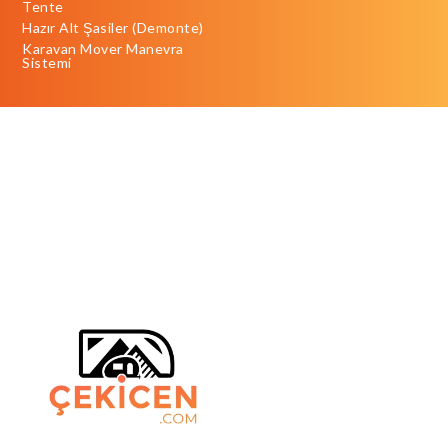
Tente
Hazır Alt Şasiler (Demonte)
Karavan Mover Manevra
Sistemi