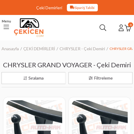
Çeki Demirleri
Sipariş Takibi
Menu
0
Anasayfa
ÇEKİ DEMİRLERİ
CHRYSLER - Çeki Demiri
CHRYSLER GRA
CHRYSLER GRAND VOYAGER - Çeki Demiri
Sıralama
Filtreleme