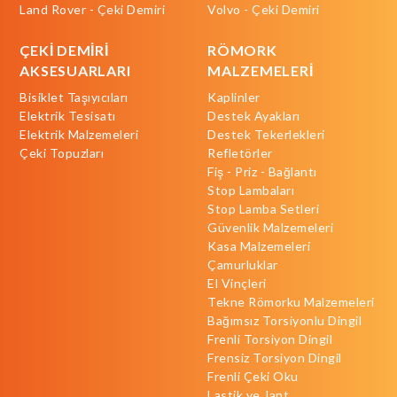
Land Rover - Çeki Demiri
Volvo - Çeki Demiri
ÇEKİ DEMİRİ
RÖMORK
AKSESUARLARI
MALZEMELERİ
Bisiklet Taşıyıcıları
Kaplinler
Elektrik Tesisatı
Destek Ayakları
Elektrik Malzemeleri
Destek Tekerlekleri
Çeki Topuzları
Refletörler
Fiş - Priz - Bağlantı
Stop Lambaları
Stop Lamba Setleri
Güvenlik Malzemeleri
Kasa Malzemeleri
Çamurluklar
El Vinçleri
Tekne Römorku Malzemeleri
Bağımsız Torsiyonlu Dingil
Frenli Torsiyon Dingil
Frensiz Torsiyon Dingil
Frenli Çeki Oku
Lastik ve Jant