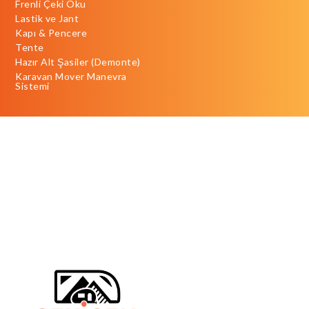
Frenli Çeki Oku
Lastik ve Jant
Kapı & Pencere
Tente
Hazır Alt Şasiler (Demonte)
Karavan Mover Manevra
Sistemi