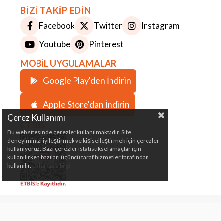
BİZİ TAKİP EDİN
Facebook
Twitter
Instagram
Youtube
Pinterest
MOBİL UYGULAMALAR
Google Play'den İndirin
Apple Store'dan İndirin
Çerez Kullanımı
ETBİS
Bu web sitesinde çerezler kullanılmaktadır. Site
deneyiminizi iyileştirmek ve kişiselleştirmek için çerezler
kullanıyoruz. Bazı çerezler istatistiksel amaçlar için
kullanılırken bazıları üçüncü taraf hizmetler tarafından
kullanılır.
Daha fazla bilgi
Çeki Demiri, Karavan, Römork, Kamp ve Marin
Malzemeleri Satış Mağazası