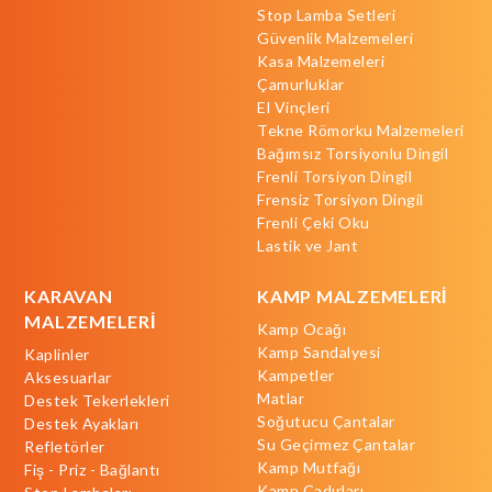
Stop Lamba Setleri
Güvenlik Malzemeleri
Kasa Malzemeleri
Çamurluklar
El Vinçleri
Tekne Römorku Malzemeleri
Bağımsız Torsiyonlu Dingil
Frenli Torsiyon Dingil
Frensiz Torsiyon Dingil
Frenli Çeki Oku
Lastik ve Jant
KARAVAN
KAMP MALZEMELERİ
MALZEMELERİ
Kamp Ocağı
Kamp Sandalyesi
Kaplinler
Kampetler
Aksesuarlar
Matlar
Destek Tekerlekleri
Soğutucu Çantalar
Destek Ayakları
Su Geçirmez Çantalar
Refletörler
Kamp Mutfağı
Fiş - Priz - Bağlantı
Kamp Çadırları