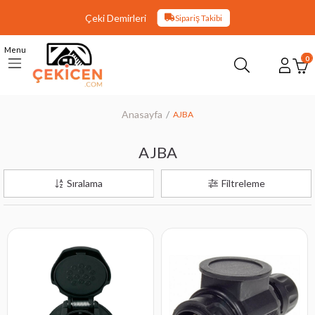
Çeki Demirleri
Sipariş Takibi
Menu
0
Anasayfa
AJBA
AJBA
Sıralama
Filtreleme