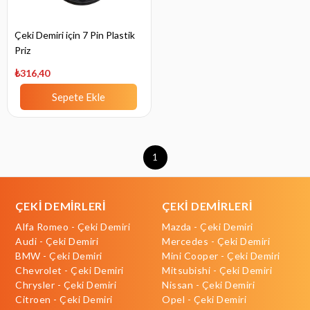
Çeki Demiri için 7 Pin Plastik
Priz
₺316,40
Sepete Ekle
1
ÇEKİ DEMİRLERİ
ÇEKİ DEMİRLERİ
Alfa Romeo - Çeki Demiri
Mazda - Çeki Demiri
Audi - Çeki Demiri
Mercedes - Çeki Demiri
BMW - Çeki Demiri
Mini Cooper - Çeki Demiri
Chevrolet - Çeki Demiri
Mitsubishi - Çeki Demiri
Chrysler - Çeki Demiri
Nissan - Çeki Demiri
Citroen - Çeki Demiri
Opel - Çeki Demiri