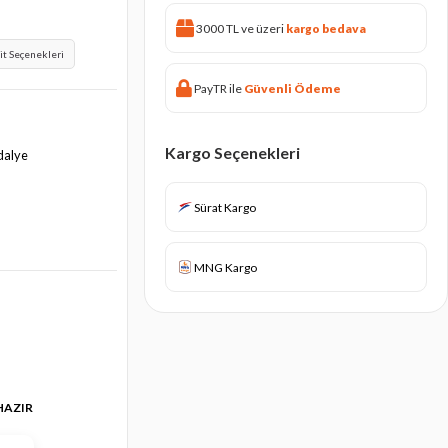
3000 TL ve üzeri
kargo bedava
it Seçenekleri
PayTR ile
Güvenli Ödeme
Kargo Seçenekleri
ndalye
Sürat Kargo
MNG Kargo
 HAZIR