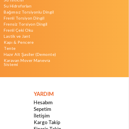
Su Hidroforları
Bağımsız Torsiyonlu Dingil
Frenli Torsiyon Dingil
Frensiz Torsiyon Dingil
Frenli Çeki Oku
Lastik ve Jant
Kapı & Pencere
Tente
Hazır Alt Şasiler (Demonte)
Karavan Mover Manevra
Sistemi
YARDIM
Hesabım
Sepetim
İletişim
Kargo Takip
Sipariş Takip