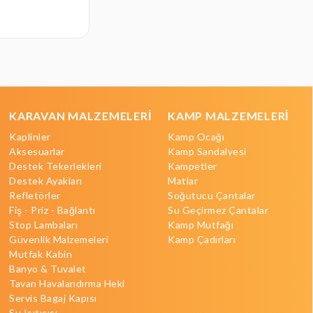
KARAVAN MALZEMELERİ
KAMP MALZEMELERİ
Kaplinler
Kamp Ocağı
Aksesuarlar
Kamp Sandalyesi
Destek Tekerlekleri
Kampetler
Destek Ayakları
Matlar
Refletörler
Soğutucu Çantalar
Fiş - Priz - Bağlantı
Su Geçirmez Çantalar
Stop Lambaları
Kamp Mutfağı
Güvenlik Malzemeleri
Kamp Çadırları
Mutfak Kabin
Banyo & Tuvalet
Tavan Havalandırma Heki
Servis Bagaj Kapısı
Su Isıtıcısı