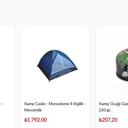
 -
Kamp Çadırı - Monodome 4 Kişilik -
Kamp Ocağı Gaz K
Mevsimlik
230 gr.
₺1.792,00
₺207,20