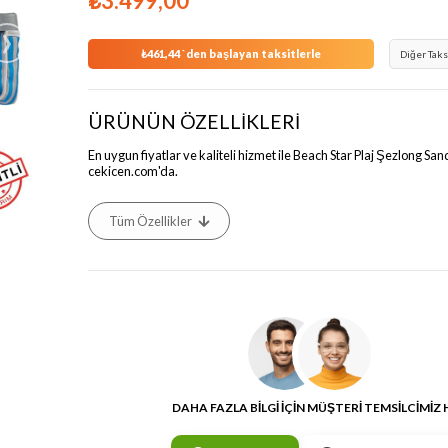
₺3.499,00
›
₺461,44
`den başlayan taksitlerle
Diğer Taks
ÜRÜNÜN ÖZELLİKLERİ
En uygun fiyatlar ve kaliteli hizmet ile Beach Star Plaj Şezlong Sa
cekicen.com'da.
Tüm Özellikler
DAHA FAZLA BİLGİ İÇİN MÜŞTERİ TEMSİLCİMİZ