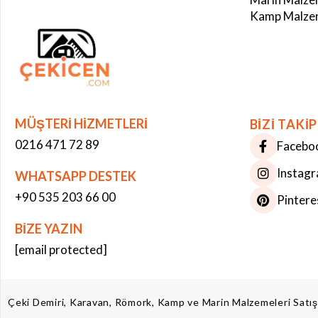
Kamp Malzem
MÜŞTERİ HİZMETLERİ
BİZİ TAKİP
0216 471 72 89
Facebo
Instag
WHATSAPP DESTEK
+90 535 203 66 00
Pintere
BİZE YAZIN
Çerez Kullanımı
[email protected]
Bu web sitesinde çerezler kullanılmaktadır. Site deneyiminizi iyileştirmek ve
kişiselleştirmek için çerezler kullanıyoruz. Bazı çerezler istatistiksel amaçlar
için kullanılırken bazıları üçüncü taraf hizmetler tarafından kullanılır.
Daha
fazla bilgi
Çeki Demiri, Karavan, Römork, Kamp ve Marin Malzemeleri Satı