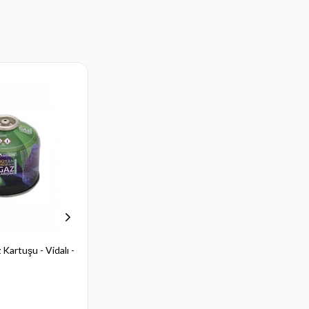
artuşu - Vidalı -
Isıtıcı Fonksiyonlu Ocak - Çok
Amaçlı - Soba ve Ocak
₺721,28