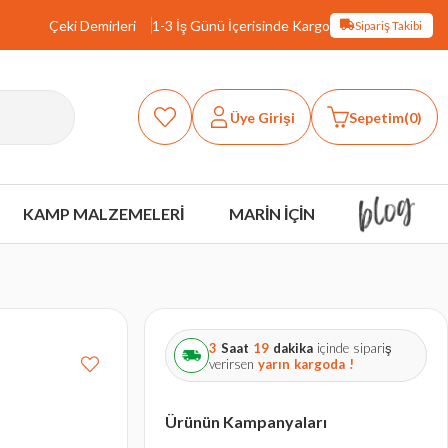
Çeki Demirleri
1-3 İş Günü İçerisinde Kargo
Sipariş Takibi
Üye Girişi
Sepetim
0
KAMP MALZEMELERİ
MARİN İÇİN
3
Saat
19
dakika
içinde sipariş
verirsen
yarın
kargoda !
Ürünün Kampanyaları