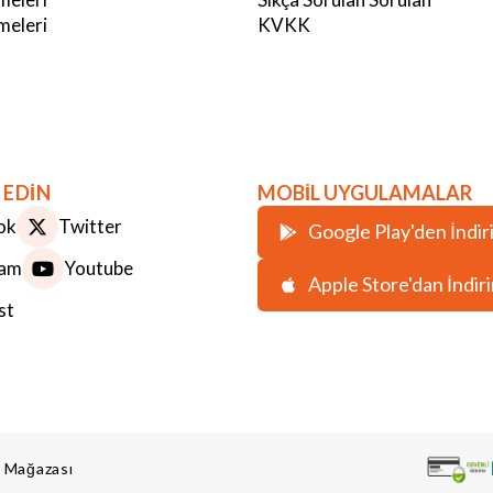
eleri
KVKK
 EDİN
MOBİL UYGULAMALAR
ok
Twitter
Google Play'den İndir
ram
Youtube
Apple Store'dan İndir
st
ş Mağazası