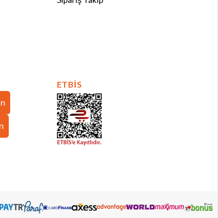
ETBİS
in
in