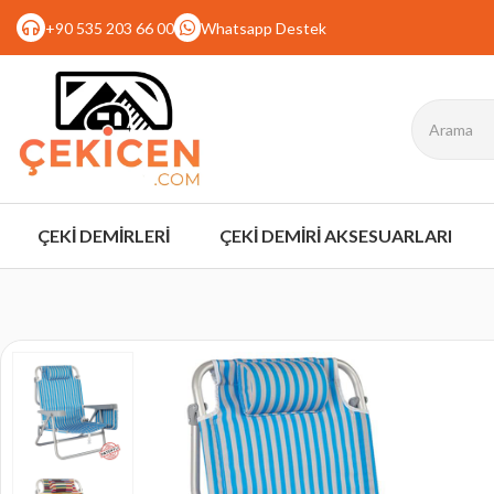
+90 535 203 66 00
Whatsapp Destek
Beach Star Plaj Şezlong Sandalye
ÇEKİ DEMİRLERİ
ÇEKİ DEMİRİ AKSESUARLARI