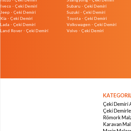
Iveco - Çeki Demiri
Subaru - Çeki Demiri
Jeep - Çeki Demiri
Suzuki - Çeki Demiri
Kia - Çeki Demiri
Toyota - Çeki Demiri
Lada - Çeki Demiri
Volkswagen - Çeki Demiri
Land Rover - Çeki Demiri
Volvo - Çeki Demiri
KATEGORİ
Çeki Demiri 
Çeki Demirle
Römork Malz
Karavan Mal
Marin Malze