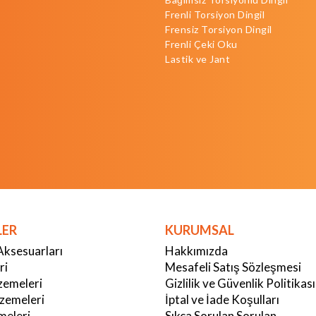
Frenli Torsiyon Dingil
Frensiz Torsiyon Dingil
Frenli Çeki Oku
Lastik ve Jant
LER
KURUMSAL
Aksesuarları
Hakkımızda
ri
Mesafeli Satış Sözleşmesi
emeleri
Gizlilik ve Güvenlik Politikası
zemeleri
İptal ve İade Koşulları
meleri
Sıkça Sorulan Sorulan