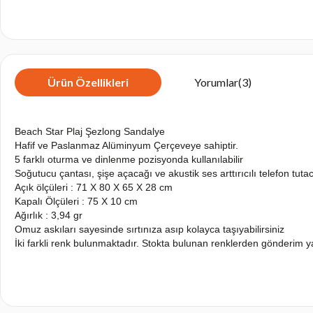
Ürün Özellikleri
Yorumlar
(3)
Beach Star Plaj Şezlong Sandalye
Hafif ve Paslanmaz Alüminyum Çerçeveye sahiptir.
5 farklı oturma ve dinlenme pozisyonda kullanılabilir
Soğutucu çantası, şişe açacağı ve akustik ses arttırıcılı telefon tut
Açık ölçüleri : 71 X 80 X 65 X 28 cm
Kapalı Ölçüleri : 75 X 10 cm
Ağırlık : 3,94 gr
Omuz askıları sayesinde sırtınıza asıp kolayca taşıyabilirsiniz
İki farkli renk bulunmaktadır. Stokta bulunan renklerden gönderim ya