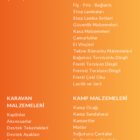
Fiş - Priz - Bağlantı
Stop Lambaları
Stop Lamba Setleri
Güvenlik Malzemeleri
Kasa Malzemeleri
Çamurluklar
El Vinçleri
Tekne Römorku Malzemeleri
Bağımsız Torsiyonlu Dingil
Frenli Torsiyon Dingil
Frensiz Torsiyon Dingil
Frenli Çeki Oku
Lastik ve Jant
KARAVAN
KAMP MALZEMELERİ
MALZEMELERİ
Kamp Ocağı
Kamp Sandalyesi
Kaplinler
Kampetler
Aksesuarlar
Matlar
Destek Tekerlekleri
Soğutucu Çantalar
Destek Ayakları