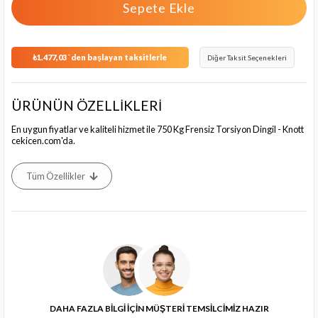
₺1.477,03
`den başlayan taksitlerle
Diğer Taksit Seçenekleri
ÜRÜNÜN ÖZELLİKLERİ
En uygun fiyatlar ve kaliteli hizmet ile 750 Kg Frensiz Torsiyon Dingil - Knott
cekicen.com'da.
Tüm Özellikler
DAHA FAZLA BİLGİ İÇİN MÜŞTERİ TEMSİLCİMİZ HAZIR