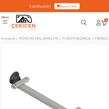
Çeki Demirleri
Sipariş Takibi
Menu
0
Anasayfa
RÖMORK MALZEMELERİ
TORSİYON DİNGİL
FRENSİZ
›