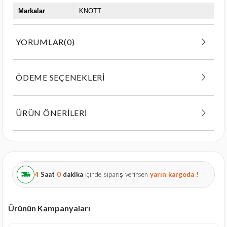
Markalar
KNOTT
YORUMLAR
(0)
ÖDEME SEÇENEKLERI
ÜRÜN ÖNERILERI
4
Saat
0
dakika
içinde sipariş verirsen
yarın
kargoda !
Ürünün Kampanyaları