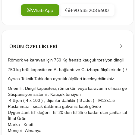
WhatsApp
+90 535 203 6600
ÜRÜN ÖZELLIKLERI
Römork ve karavan için 750 Kg frensiz kauçuk torsiyon dingil
750 kg brüt kapasite ve A- bağlantı ve C- izboyu ölçülerinde ( Mev
Ayrıca Teknik Tablodan ayrıntılı ölçüleri inceleyebilirsiniz.
Önemli : Dingil kapasitesi, römorkün veya karavanın olması gereken
Süspansiyon sistemi : Kauçuk torsiyon
4 Bijon ( 4 x 100 ) , Bijonlar dahildir ( 8 adet ) - M12x1.5
Paslanmaz - sıcak daldırma galvaniz kaplı gövde
Uygun Jant ET değeri: ET20 den ET35 e kadar olan jantlar takılabi
İthal Ürün
Marka : Knott
Menşei : Almanya