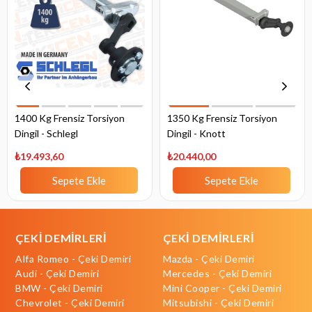
1400 Kg Frensiz Torsiyon
1350 Kg Frensiz Torsiyon
Dingil - Schlegl
Dingil - Knott
₺19.493,60
₺20.440,00
Sepete Ekle
Sepete Ekle
ÇEKİ DEMİRLERİ
ÇEKİ DEMİRLERİ
Alfa Romeo - Çeki Demiri
Mazda - Çeki Demiri
Audi - Çeki Demiri
Mercedes - Çeki Demiri
BMW - Çeki Demiri
Mini Cooper - Çeki Demiri
Chevrolet - Çeki Demiri
Mitsubishi - Çeki Demiri