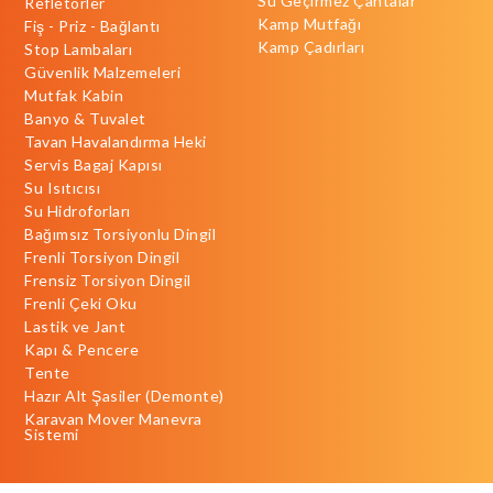
Su Geçirmez Çantalar
Refletörler
Kamp Mutfağı
Fiş - Priz - Bağlantı
Kamp Çadırları
Stop Lambaları
Güvenlik Malzemeleri
Mutfak Kabin
Banyo & Tuvalet
Tavan Havalandırma Heki
Servis Bagaj Kapısı
Su Isıtıcısı
Su Hidroforları
Bağımsız Torsiyonlu Dingil
Frenli Torsiyon Dingil
Frensiz Torsiyon Dingil
Frenli Çeki Oku
Lastik ve Jant
Kapı & Pencere
Tente
Hazır Alt Şasiler (Demonte)
Karavan Mover Manevra
Sistemi